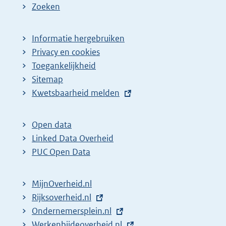
Zoeken
Informatie hergebruiken
Privacy en cookies
Toegankelijkheid
Sitemap
E
Kwetsbaarheid melden
x
t
Open data
e
Linked Data Overheid
r
PUC Open Data
n
e
MijnOverheid.nl
l
E
Rijksoverheid.nl
i
x
E
Ondernemersplein.nl
n
t
x
E
Werkenbijdeoverheid.nl