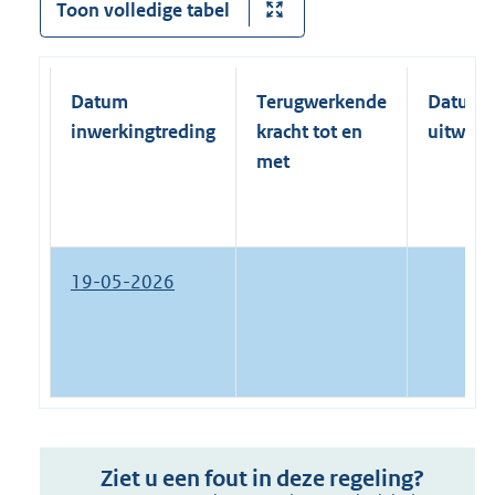
Toon volledige tabel
Datum
Terugwerkende
Datum
inwerkingtreding
kracht tot en
uitwerk
met
19-05-2026
Ziet u een fout in deze regeling?