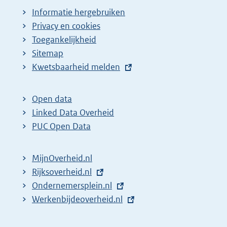
Informatie hergebruiken
Privacy en cookies
Toegankelijkheid
Sitemap
E
Kwetsbaarheid melden
x
t
Open data
e
Linked Data Overheid
r
PUC Open Data
n
e
MijnOverheid.nl
l
E
Rijksoverheid.nl
i
x
E
Ondernemersplein.nl
n
t
x
E
Werkenbijdeoverheid.nl
k
e
t
x
:
r
e
t