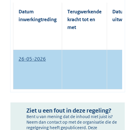
Datum
Terugwerkende
Datum
inwerkingtreding
kracht tot en
uitwerk
met
26-05-2026
Ziet u een fout in deze regeling?
Bent u van mening dat de inhoud niet juist is?
Neem dan contact op met de organisatie die de
regelgeving heeft gepubliceerd. Deze