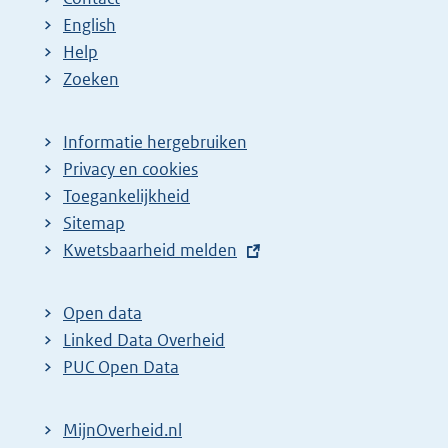
English
Help
Zoeken
Informatie hergebruiken
Privacy en cookies
Toegankelijkheid
Sitemap
E
Kwetsbaarheid melden
x
t
Open data
e
Linked Data Overheid
r
PUC Open Data
n
e
MijnOverheid.nl
l