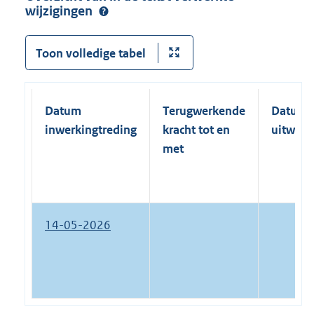
wijzigingen
Toon volledige tabel
Datum
Terugwerkende
Datum
inwerkingtreding
kracht tot en
uitwerk
met
14-05-2026