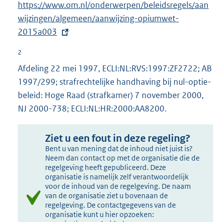
E
https://www.om.nl/onderwerpen/beleidsregels/aan
x
wijzingen/algemeen/aanwijzing-opiumwet-
t
2015a003
e
2
r
Afdeling 22 mei 1997, ECLI:NL:RVS:1997:ZF2722; AB
n
1997/299; strafrechtelijke handhaving bij nul-optie-
e
beleid: Hoge Raad (strafkamer) 7 november 2000,
l
NJ 2000-738; ECLI:NL:HR:2000:AA8200.
i
n
Ziet u een fout in deze regeling?
k
Bent u van mening dat de inhoud niet juist is?
:
Neem dan contact op met de organisatie die de
regelgeving heeft gepubliceerd. Deze
organisatie is namelijk zelf verantwoordelijk
voor de inhoud van de regelgeving. De naam
van de organisatie ziet u bovenaan de
regelgeving. De contactgegevens van de
organisatie kunt u hier opzoeken: