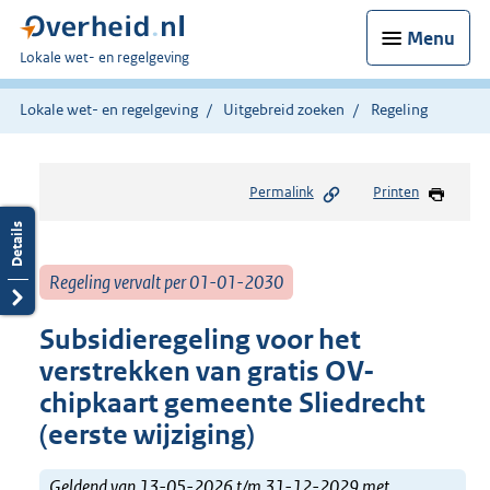
Menu
U
Lokale wet- en regelgeving
bent
hier:
Lokale wet- en regelgeving
Uitgebreid zoeken
Regeling
Permalink
Printen
Regeling vervalt per 01-01-2030
Subsidieregeling voor het
verstrekken van gratis OV-
chipkaart gemeente Sliedrecht
(eerste wijziging)
Geldend van 13-05-2026 t/m 31-12-2029 met