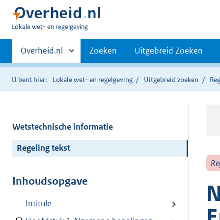
U
Lokale wet- en regelgeving
bent
Primaire
hier:
Andere
Overheid.nl
Zoeken
Uitgebreid Zoeken
sites
navigatie
binnen
U bent hier:
Lokale wet- en regelgeving
Uitgebreid zoeken
Reg
Wetstechnische informatie
Regeling tekst
Re
Inhoudsopgave
N
Intitule
E