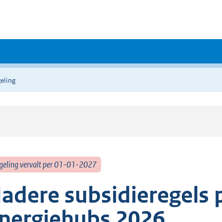
eling
geling vervalt per 01-01-2027
adere subsidieregels
nergiehubs 2026