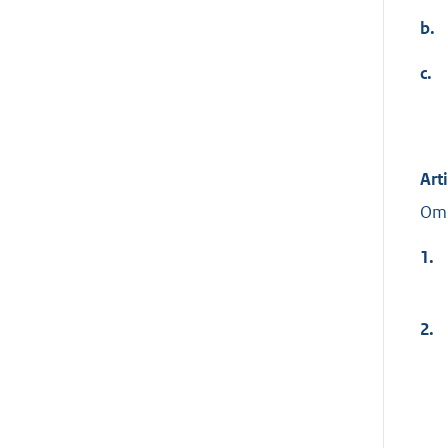
b.
c.
Art
Om 
1.
2.