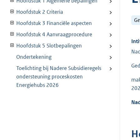
Hoofdstuk 1 Algemene bepalingen
Hoofdstuk 2 Criteria
Ge
Hoofdstuk 3 Financiële aspecten
Hoofdstuk 4 Aanvraagprocedure
Inti
Hoofdstuk 5 Slotbepalingen
Nad
Ondertekening
Ged
Toelichting bij Nadere Subsidieregels
ondersteuning proceskosten
mak
Energiehubs 2026
202
Nad
H