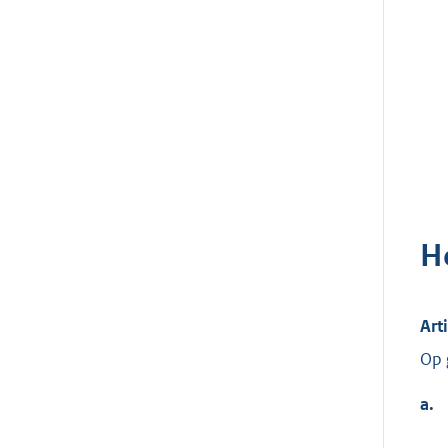
H
Art
Op 
a.