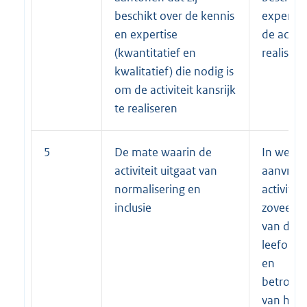
beschikt over de kennis
expertis
en expertise
de activi
(kwantitatief en
realiser
kwalitatief) die nodig is
om de activiteit kansrijk
te realiseren
5
De mate waarin de
In welke
activiteit uitgaat van
aanvrage
normalisering en
activitei
inclusie
zoveel m
van de 
leefomge
en
betrokke
van het 