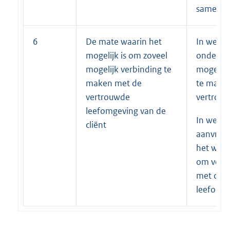
samenle
6
De mate waarin het
In welke
mogelijk is om zoveel
onderzoc
mogelijk verbinding te
mogelijk
maken met de
te make
vertrouwde
vertrou
leefomgeving van de
In welke
cliënt
aanvrager
het wel o
om verb
met de 
leefomg