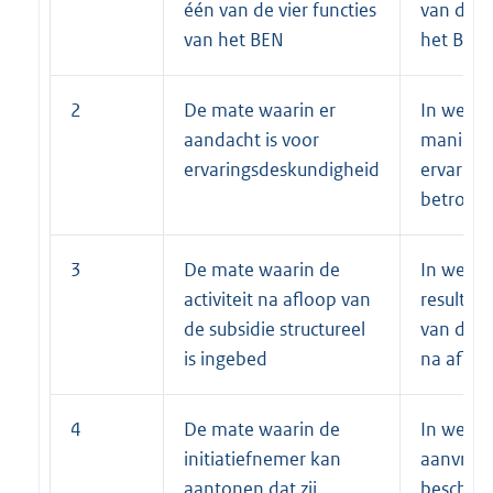
één van de vier functies
van de vi
van het BEN
het BEN
2
De mate waarin er
In welke
aandacht is voor
manier 
ervaringsdeskundigheid
ervaring
betrokken
3
De mate waarin de
In welk
activiteit na afloop van
resultat
de subsidie structureel
van de ac
is ingebed
na afloo
4
De mate waarin de
In welke
initiatiefnemer kan
aanvrager
aantonen dat zij
beschikt