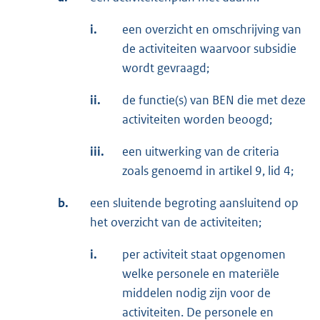
n
i.
een overzicht en omschrijving van
k
de activiteiten waarvoor subsidie
:
wordt gevraagd;
ii.
de functie(s) van BEN die met deze
activiteiten worden beoogd;
iii.
een uitwerking van de criteria
zoals genoemd in artikel 9, lid 4;
b.
een sluitende begroting aansluitend op
het overzicht van de activiteiten;
i.
per activiteit staat opgenomen
welke personele en materiële
middelen nodig zijn voor de
activiteiten. De personele en