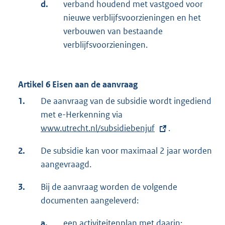
d.
verband houdend met vastgoed voor
nieuwe verblijfsvoorzieningen en het
verbouwen van bestaande
verblijfsvoorzieningen.
Artikel 6 Eisen aan de aanvraag
1.
De aanvraag van de subsidie wordt ingediend
met e-Herkenning via
E
www.utrecht.nl/subsidiebenjuf
x
.
t
2.
De subsidie kan voor maximaal 2 jaar worden
e
aangevraagd.
r
n
3.
Bij de aanvraag worden de volgende
e
documenten aangeleverd:
l
a.
een activiteitenplan met daarin:
i