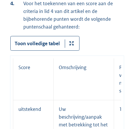
4.
Voor het toekennen van een score aan de
criteria in lid 4 van dit artikel en de
bijbehorende punten wordt de volgende
puntenschaal gehanteerd:
Toon volledige tabel
Score
Omschrijving
Perc
van
max
scor
uitstekend
Uw
10
beschrijving/aanpak
met betrekking tot het