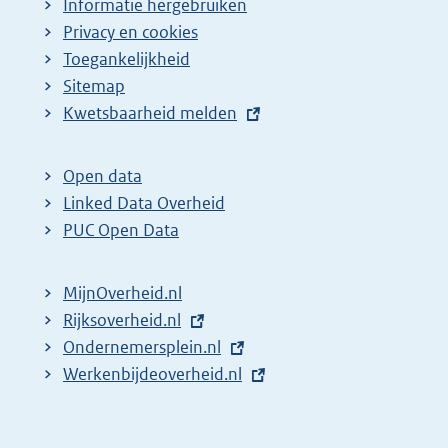
Informatie hergebruiken
Privacy en cookies
Toegankelijkheid
Sitemap
E
Kwetsbaarheid melden
x
t
Open data
e
Linked Data Overheid
r
PUC Open Data
n
e
MijnOverheid.nl
l
E
Rijksoverheid.nl
i
x
E
Ondernemersplein.nl
n
t
x
E
Werkenbijdeoverheid.nl
k
e
t
x
:
r
e
t