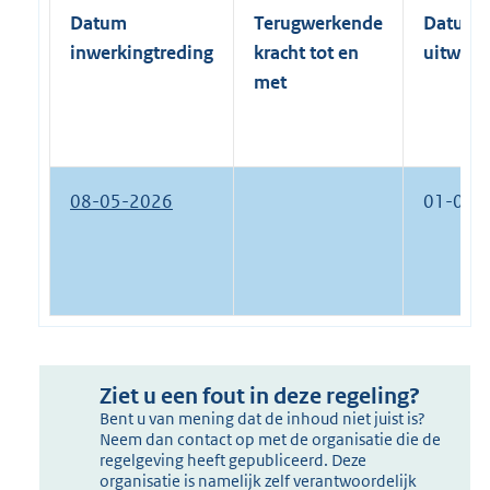
Datum
Terugwerkende
Datum
inwerkingtreding
kracht tot en
uitwerk
met
08-05-2026
01-01-
Ziet u een fout in deze regeling?
Bent u van mening dat de inhoud niet juist is?
Neem dan contact op met de organisatie die de
regelgeving heeft gepubliceerd. Deze
organisatie is namelijk zelf verantwoordelijk