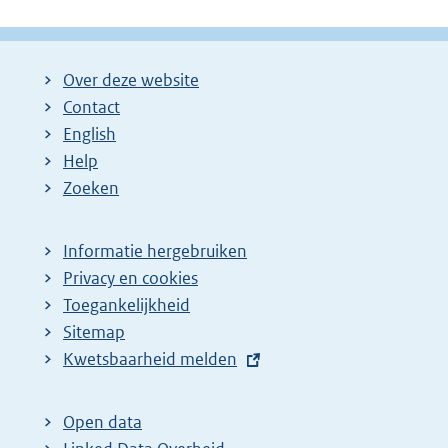
Over deze website
Contact
English
Help
Zoeken
Informatie hergebruiken
Privacy en cookies
Toegankelijkheid
Sitemap
E
Kwetsbaarheid melden
x
t
Open data
e