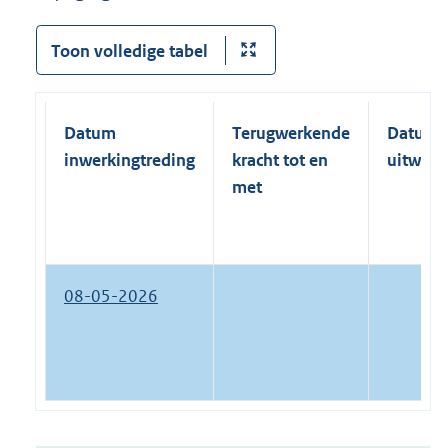
Toon volledige tabel
Datum
Terugwerkende
Datum
inwerkingtreding
kracht tot en
uitwerk
met
08-05-2026