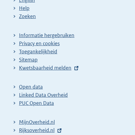
English
Help
Zoeken
Informatie hergebruiken
Privacy en cookies
Toegankelijkheid
Sitemap
E
Kwetsbaarheid melden
x
t
Open data
e
Linked Data Overheid
r
PUC Open Data
n
e
MijnOverheid.nl
l
E
Rijksoverheid.nl
i