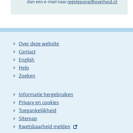
dan een e-mail naar
regelgeving@overheid.nl
Over deze website
Contact
English
Help
Zoeken
Informatie hergebruiken
Privacy en cookies
Toegankelijkheid
Sitemap
E
Kwetsbaarheid melden