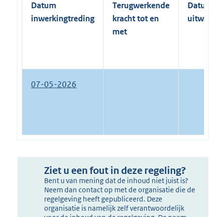
Datum
Terugwerkende
Datum
inwerkingtreding
kracht tot en
uitwerk
met
07-05-2026
Ziet u een fout in deze regeling?
Bent u van mening dat de inhoud niet juist is?
Neem dan contact op met de organisatie die de
regelgeving heeft gepubliceerd. Deze
organisatie is namelijk zelf verantwoordelijk