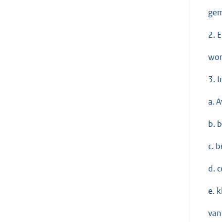
gem
2. 
wor
3. 
a. 
b. 
c. 
d. 
e. 
van