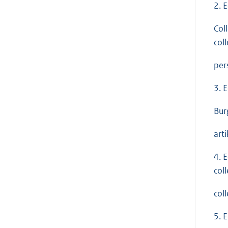
2. 
Col
col
per
3. 
Bur
arti
4. 
col
col
5. 