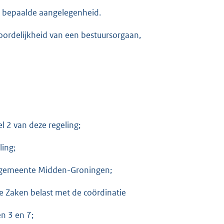
n bepaalde aangelegenheid.
ordelijkheid van een bestuursorgaan,
el 2 van deze regeling;
ling;
de gemeente Midden-Groningen;
e Zaken belast met de coördinatie
en 3 en 7;