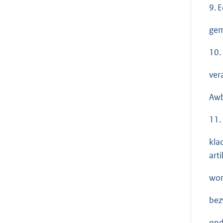
9. 
gem
10.
ver
Aw
11.
kla
art
wor
bez
ond