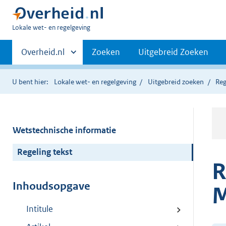
U
Lokale wet- en regelgeving
bent
Primaire
hier:
Andere
Overheid.nl
Zoeken
Uitgebreid Zoeken
sites
navigatie
binnen
U bent hier:
Lokale wet- en regelgeving
Uitgebreid zoeken
Reg
Wetstechnische informatie
Regeling tekst
R
Inhoudsopgave
M
Intitule