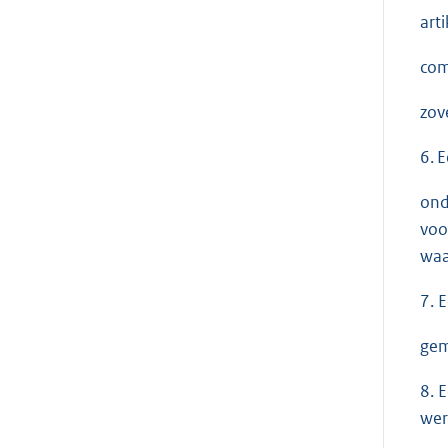
art
com
zov
6. 
ond
voo
waa
7. 
gem
8. 
wer