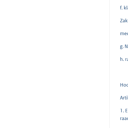
f. 
Zak
med
g. 
h. 
Hoo
Art
1. 
raa