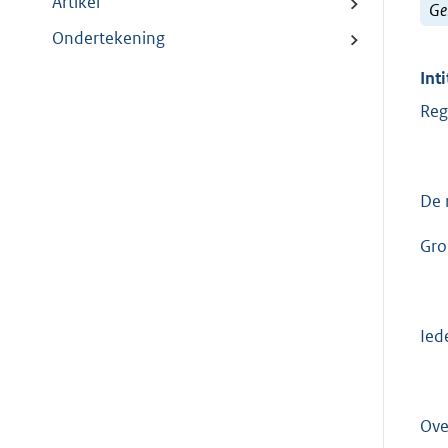
Artikel
Ge
Ondertekening
Inti
Reg
De 
Gro
Ied
Ove