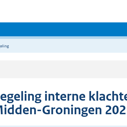
eling
egeling interne klach
idden-Groningen 202