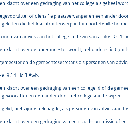
Een klacht over een gedraging van het college als geheel w
legevoorzitter of diens 1e plaatsvervanger en een ander door h
legeleden die het klachtonderwerp in hun portefeuille hebbe
sonen van advies aan het college in de zin van artikel 9:14, l
Een klacht over de burgemeester wordt, behoudens lid 6,on
gemeester en de gemeentesecretaris als personen van advie
kel 9:14, lid 1 Awb.
Een klacht over een gedraging van een collegelid of de gem
legevoorzitter en een ander door het college aan te wijzen
legelid, niet zijnde beklaagde, als personen van advies aan het
Een klacht over een gedraging van een raadscommissie of ee