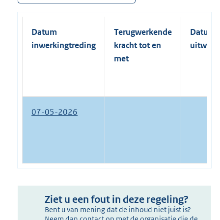
Datum
Terugwerkende
Datum
inwerkingtreding
kracht tot en
uitwerk
met
07-05-2026
Ziet u een fout in deze regeling?
Bent u van mening dat de inhoud niet juist is?
Neem dan contact op met de organisatie die de