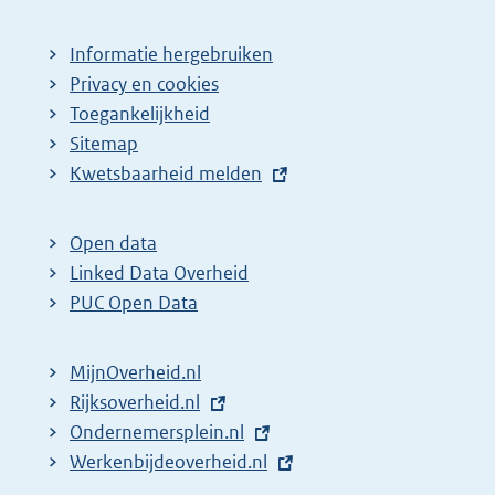
Informatie hergebruiken
Privacy en cookies
Toegankelijkheid
Sitemap
E
Kwetsbaarheid melden
x
t
Open data
e
Linked Data Overheid
r
PUC Open Data
n
e
MijnOverheid.nl
l
E
Rijksoverheid.nl
i
x
E
Ondernemersplein.nl
n
t
x
E
Werkenbijdeoverheid.nl
k
e
t
x