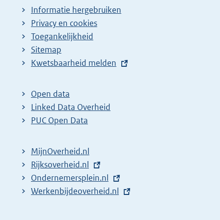
Informatie hergebruiken
Privacy en cookies
Toegankelijkheid
Sitemap
E
Kwetsbaarheid melden
x
t
Open data
e
Linked Data Overheid
r
PUC Open Data
n
e
MijnOverheid.nl
l
E
Rijksoverheid.nl
i
x
E
Ondernemersplein.nl
n
t
x
E
Werkenbijdeoverheid.nl
k
e
t
x
:
r
e
t