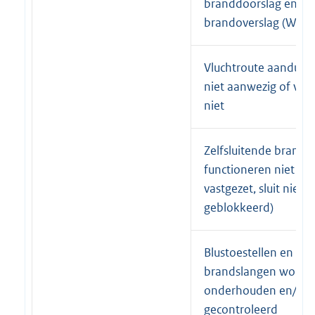
branddoorslag en
brandoverslag (WBD
Vluchtroute aanduidi
niet aanwezig of vol
niet
Zelfsluitende brand
functioneren niet (bij
vastgezet, sluit niet o
geblokkeerd)
Blustoestellen en
brandslangen worden
onderhouden en/of
gecontroleerd