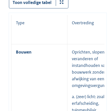
Toon volledige tabel
Type
Overtreding
Bouwen
Oprichten, slopen,
veranderen of
instandhouden van 
bouwwerk zonder of 
afwijking van een
omgevingsvergunnin
a. (zeer) licht: zoals
erfafscheiding,
tuinmeubilair,