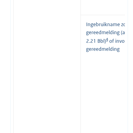
Ingebruikname zond
gereedmelding (artik
4
2.21 Bbl)
of involled
gereedmelding