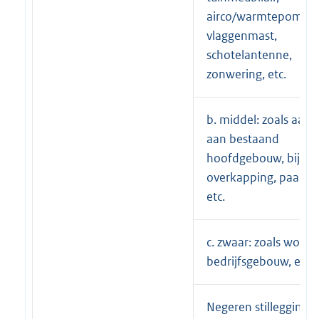
airco/warmtepomp-u
vlaggenmast,
schotelantenne,
zonwering, etc.
b. middel: zoals aan
aan bestaand
hoofdgebouw, bijge
overkapping, paarde
etc.
c. zwaar: zoals wonin
bedrijfsgebouw, etc.
Negeren stillegging