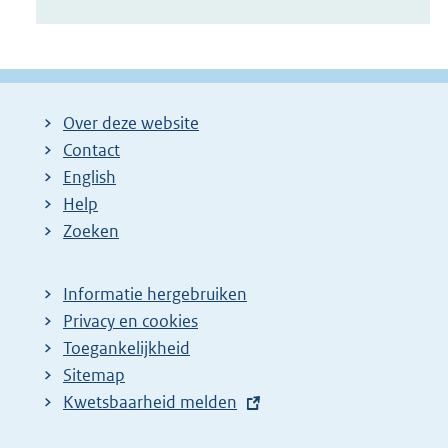
Over deze website
Contact
English
Help
Zoeken
Informatie hergebruiken
Privacy en cookies
Toegankelijkheid
Sitemap
E
Kwetsbaarheid melden
x