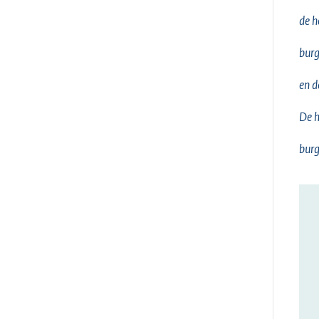
de h
bur
en d
De h
bur