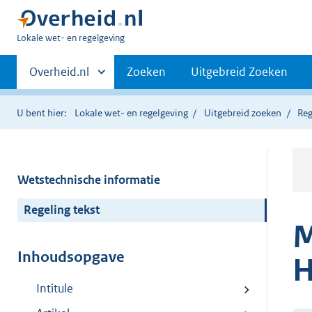
U
Lokale wet- en regelgeving
bent
Primaire
hier:
Andere
Overheid.nl
Zoeken
Uitgebreid Zoeken
sites
navigatie
binnen
U bent hier:
Lokale wet- en regelgeving
Uitgebreid zoeken
Reg
Wetstechnische informatie
Regeling tekst
M
Inhoudsopgave
H
Intitule