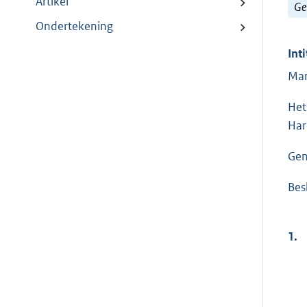
Artikel
Ge
Ondertekening
Inti
Man
Het
Har
Gen
Besl
1.