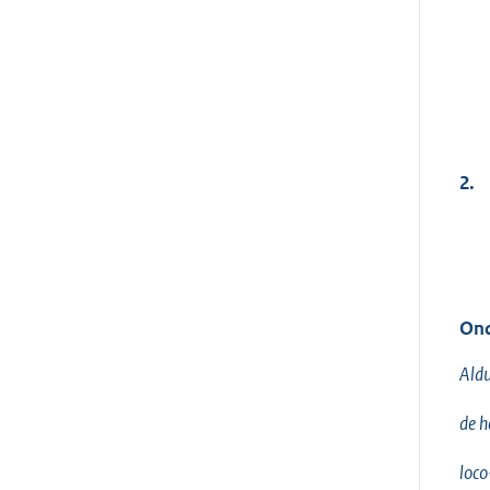
2.
Ond
Aldu
de h
loco