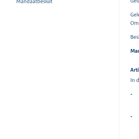
Ged
Mandaatbesluit
Gel
Omg
Bes
Man
Art
In 
-
-