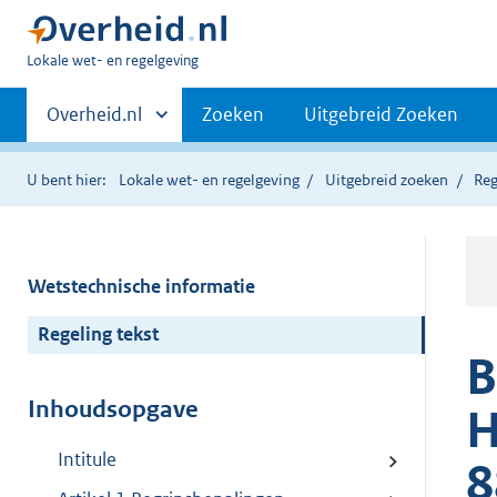
U
Lokale wet- en regelgeving
bent
Primaire
hier:
Andere
Overheid.nl
Zoeken
Uitgebreid Zoeken
sites
navigatie
binnen
U bent hier:
Lokale wet- en regelgeving
Uitgebreid zoeken
Reg
Wetstechnische informatie
Regeling tekst
B
Inhoudsopgave
H
Intitule
8