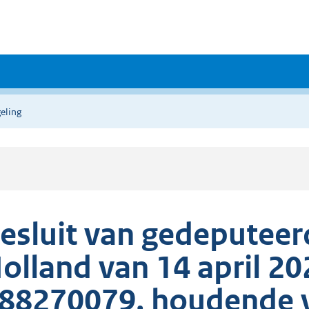
eling
esluit van gedeputeer
olland van 14 april 2
88270079, houdende va