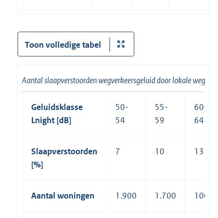
Toon volledige tabel
Aantal slaapverstoorden wegverkeersgeluid door lokale wegen p
Geluidsklasse
50-
55-
60-
Lnight [dB]
54
59
64
Slaapverstoorden
7
10
13
[%]
Aantal woningen
1.900
1.700
100