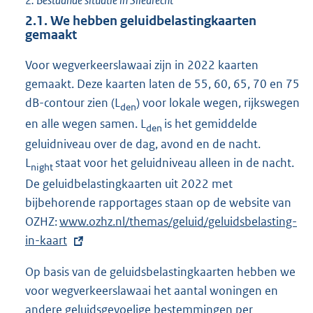
2.1.
We hebben geluidbelastingkaarten
gemaakt
Voor wegverkeerslawaai zijn in 2022 kaarten
gemaakt. Deze kaarten laten de 55, 60, 65, 70 en 75
dB-contour zien (L
) voor lokale wegen, rijkswegen
den
en alle wegen samen. L
is het gemiddelde
den
geluidniveau over de dag, avond en de nacht.
L
staat voor het geluidniveau alleen in de nacht.
night
De geluidbelastingkaarten uit 2022 met
bijbehorende rapportages staan op de website van
OZHZ:
E
www.ozhz.nl/themas/geluid/geluidsbelasting-
in-kaart
x
t
Op basis van de geluidsbelastingkaarten hebben we
e
voor wegverkeerslawaai het aantal woningen en
r
andere geluidsgevoelige bestemmingen per