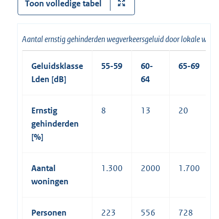
Toon volledige tabel
Aantal ernstig gehinderden wegverkeersgeluid door lokale wege
Geluidsklasse
55-59
60-
65-69
Lden [dB]
64
Ernstig
8
13
20
gehinderden
[%]
Aantal
1.300
2000
1.700
woningen
Personen
223
556
728