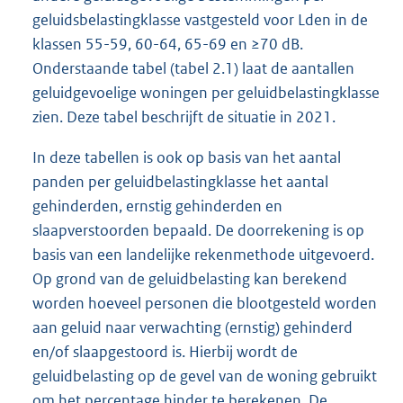
n
geluidsbelastingklasse vastgesteld voor Lden in de
e
klassen 55-59, 60-64, 65-69 en ≥70 dB.
l
Onderstaande tabel (tabel 2.1) laat de aantallen
i
geluidgevoelige woningen per geluidbelastingklasse
n
zien. Deze tabel beschrijft de situatie in 2021.
k
:
In deze tabellen is ook op basis van het aantal
panden per geluidbelastingklasse het aantal
gehinderden, ernstig gehinderden en
slaapverstoorden bepaald. De doorrekening is op
basis van een landelijke rekenmethode uitgevoerd.
Op grond van de geluidbelasting kan berekend
worden hoeveel personen die blootgesteld worden
aan geluid naar verwachting (ernstig) gehinderd
en/of slaapgestoord is. Hierbij wordt de
geluidbelasting op de gevel van de woning gebruikt
om het percentage hinder te berekenen. De