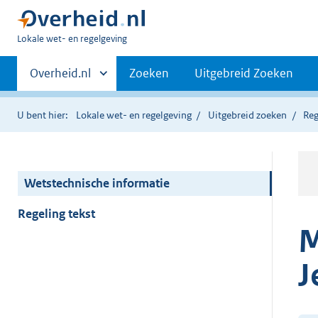
U
Lokale wet- en regelgeving
bent
Primaire
hier:
Andere
Overheid.nl
Zoeken
Uitgebreid Zoeken
sites
navigatie
binnen
U bent hier:
Lokale wet- en regelgeving
Uitgebreid zoeken
Reg
Wetstechnische informatie
Regeling tekst
M
J