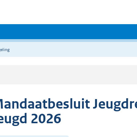
eling
andaatbesluit Jeugdre
eugd 2026