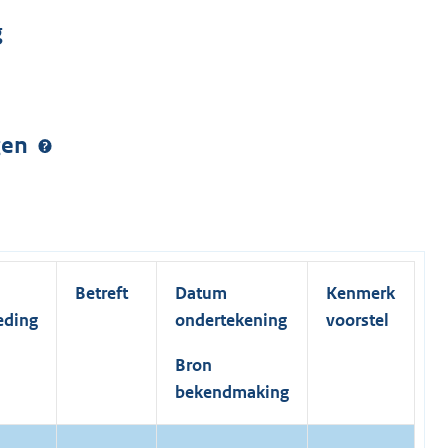
g
ngen
Betreft
Datum
Kenmerk
eding
ondertekening
voorstel
Bron
bekendmaking