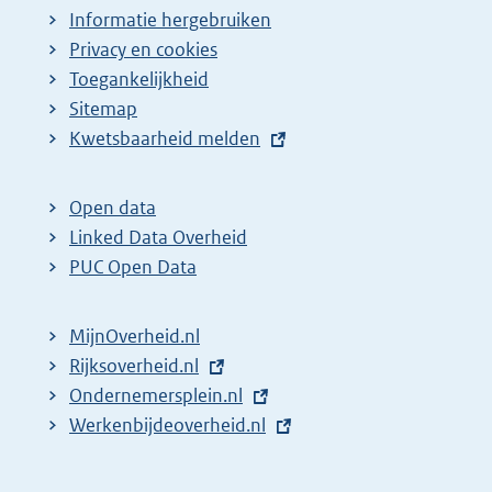
Informatie hergebruiken
Privacy en cookies
Toegankelijkheid
Sitemap
E
Kwetsbaarheid melden
x
t
Open data
e
Linked Data Overheid
r
PUC Open Data
n
e
MijnOverheid.nl
l
E
Rijksoverheid.nl
i
x
E
Ondernemersplein.nl
n
t
x
E
Werkenbijdeoverheid.nl
k
e
t
x
:
r
e
t