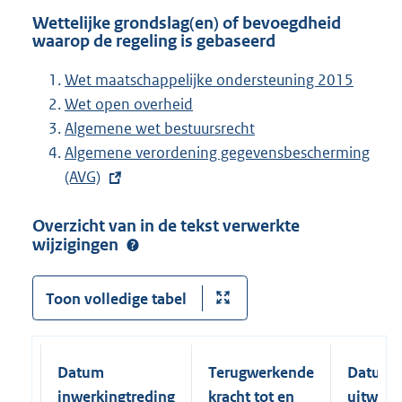
Wettelijke grondslag(en) of bevoegdheid
waarop de regeling is gebaseerd
Wet maatschappelijke ondersteuning 2015
Wet open overheid
Algemene wet bestuursrecht
E
Algemene verordening gegevensbescherming
x
(AVG)
t
Overzicht van in de tekst verwerkte
e
wijzigingen
r
n
e
Toon volledige tabel
l
i
n
Datum
Terugwerkende
Datum
k
inwerkingtreding
kracht tot en
uitwerk