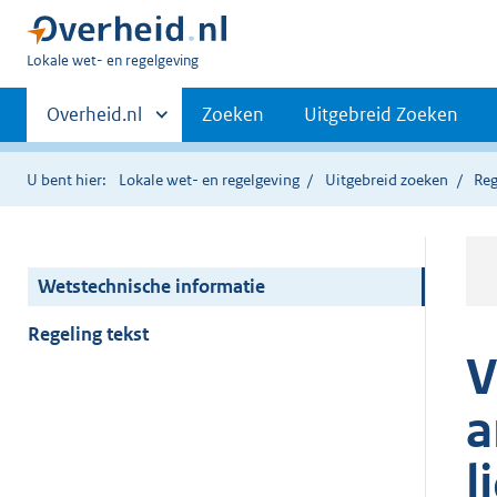
U
Lokale wet- en regelgeving
bent
Primaire
hier:
Andere
Overheid.nl
Zoeken
Uitgebreid Zoeken
sites
navigatie
binnen
U bent hier:
Lokale wet- en regelgeving
Uitgebreid zoeken
Reg
Wetstechnische informatie
Regeling tekst
V
a
l