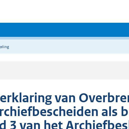
eling
erklaring van Overbre
rchiefbescheiden als be
id 3 van het Archiefbes