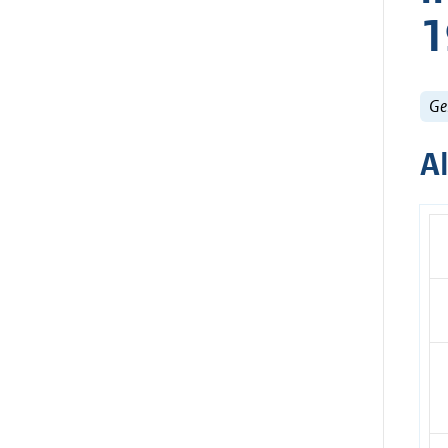
1
Ge
A