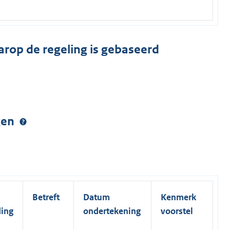
arop de regeling is gebaseerd
ngen
Betreft
Datum
Kenmerk
ding
ondertekening
voorstel