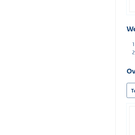
We
Ov
T