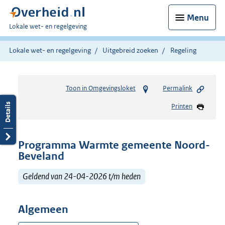
Menu
U
Lokale wet- en regelgeving
bent
hier:
Lokale wet- en regelgeving
Uitgebreid zoeken
Regeling
Toon in Omgevingsloket
Permalink
Printen
Programma Warmte gemeente Noord-
Beveland
Geldend van 24-04-2026 t/m heden
Algemeen