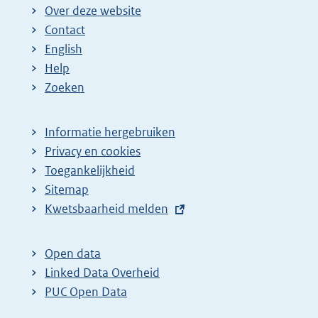
Over deze website
Contact
English
Help
Zoeken
Informatie hergebruiken
Privacy en cookies
Toegankelijkheid
Sitemap
E
Kwetsbaarheid melden
x
t
Open data
e
Linked Data Overheid
r
PUC Open Data
n