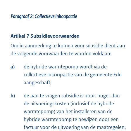
r
n
Paragraaf 2:
Collectieve inkoopactie
e
l
i
Artikel 7 Subsidievoorwaarden
n
Om in aanmerking te komen voor subsidie dient aan
k
de volgende voorwaarden te worden voldaan:
:
a)
de hybride warmtepomp wordt via de
collectieve inkoopactie van de gemeente Ede
aangeschaft;
b)
de aan te vragen subsidie is nooit hoger dan
de uitvoeringskosten (inclusief de hybride
warmtepomp) van het installeren van de
hybride warmtepomp te bewijzen door een
factuur voor de uitvoering van de maatregelen;