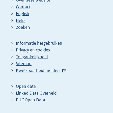
Over deze website
Contact
English
Help
Zoeken
Informatie hergebruiken
Privacy en cookies
Toegankelijkheid
Sitemap
E
Kwetsbaarheid melden
x
t
Open data
e
Linked Data Overheid
r
PUC Open Data
n
e