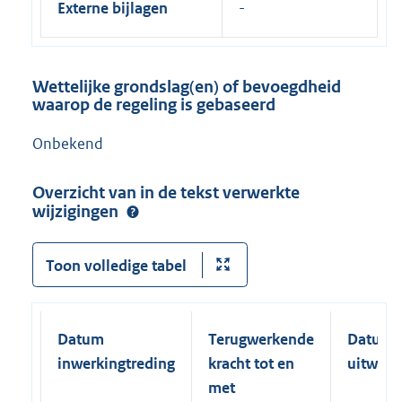
Externe bijlagen
Wettelijke grondslag(en) of bevoegdheid
waarop de regeling is gebaseerd
Onbekend
Overzicht van in de tekst verwerkte
wijzigingen
Toon volledige tabel
Datum
Terugwerkende
Datum
inwerkingtreding
kracht tot en
uitwerk
met