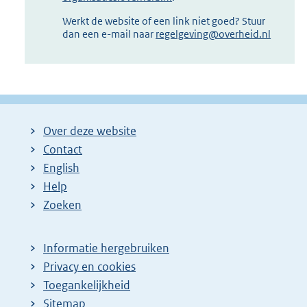
Werkt de website of een link niet goed? Stuur
dan een e-mail naar
regelgeving@overheid.nl
Over deze website
Contact
English
Help
Zoeken
Informatie hergebruiken
Privacy en cookies
Toegankelijkheid
Sitemap