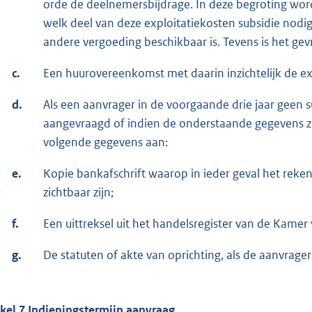
orde de deelnemersbijdrage. In deze begroting word
welk deel van deze exploitatiekosten subsidie nodig
andere vergoeding beschikbaar is. Tevens is het g
c.
Een huurovereenkomst met daarin inzichtelijk de ex
d.
Als een aanvrager in de voorgaande drie jaar geen 
aangevraagd of indien de onderstaande gegevens zij
volgende gegevens aan:
e.
Kopie bankafschrift waarop in ieder geval het rek
zichtbaar zijn;
f.
Een uittreksel uit het handelsregister van de Kame
g.
De statuten of akte van oprichting, als de aanvrage
ikel 7 Indieningstermijn aanvraag