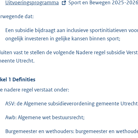
E
Uitvoeringsprogramma
Sport en Bewegen 2025-2026
e
x
r
rwegende dat:
t
n
e
e
Een subsidie bijdraagt aan inclusieve sportinitiatieven vo
r
l
ongelijk investeren in gelijke kansen binnen sport;
n
i
luiten vast te stellen de volgende Nadere regel subsidie V
e
n
eente Utrecht.
l
k
i
:
n
ikel 1 Definities
k
e nadere regel verstaat onder:
:
ASV: de Algemene subsidieverordening gemeente Utrecht
Awb: Algemene wet bestuursrecht;
Burgemeester en wethouders: burgemeester en wethoude