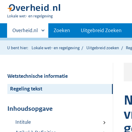
U
Lokale wet- en regelgeving
bent
Primaire
hier:
Andere
Overheid.nl
Zoeken
Uitgebreid Zoeken
sites
navigatie
binnen
U bent hier:
Lokale wet- en regelgeving
Uitgebreid zoeken
Reg
Wetstechnische informatie
Regeling tekst
N
Inhoudsopgave
v
Intitule
g