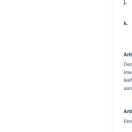
j.
k.
Art
Dez
inw
lee
aan
Art
Een