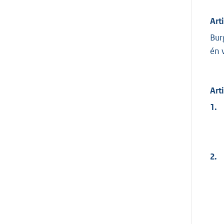
Art
Bur
én 
Art
1.
2.