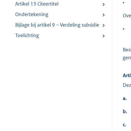
•
Artikel 13 Citeertitel
Ondertekening
Ove
Bijlage bij artikel 9 – Verdeling subsidie
•
Toelichting
Bes
gem
Art
Dez
a.
b.
c.