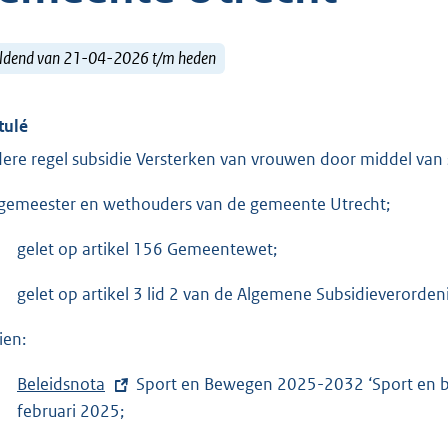
ldend van 21-04-2026 t/m heden
tulé
ere regel subsidie Versterken van vrouwen door middel va
gemeester en wethouders van de gemeente Utrecht;
gelet op artikel 156 Gemeentewet;
gelet op artikel 3 lid 2 van de Algemene Subsidieverorde
ien:
E
Beleidsnota
Sport en Bewegen 2025-2032 ‘Sport en be
x
februari 2025;
t