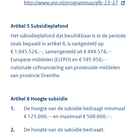
http://www.snn.nl/programmas/glb-23-27
x
t
e
Artikel 5 Subsidieplafond
r
n
Het subsidieplafond dat beschikbaar is in de periode
e
zoals bepaald in artikel 4, is vastgesteld op
l
€ 1.045.526,--, samengesteld uit € 449.576,--
i
Europese middelen (ELFPO) en € 595.950,--
n
nationale cofinanciering van provinciale middelen
k
van provincie Drenthe.
:
Artikel 6 Hoogte subsidie
1.
De hoogte van de subsidie bedraagt minimaal
€ 125.000,-- en maximaal € 500.000,--.
2.
De hoogte van de subsidie bedraagt: