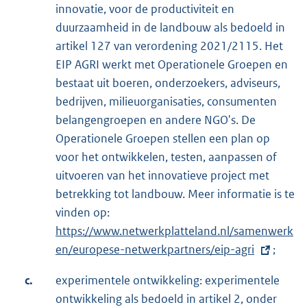
innovatie, voor de productiviteit en
duurzaamheid in de landbouw als bedoeld in
artikel 127 van verordening 2021/2115. Het
EIP AGRI werkt met Operationele Groepen en
bestaat uit boeren, onderzoekers, adviseurs,
bedrijven, milieuorganisaties, consumenten
belangengroepen en andere NGO's. De
Operationele Groepen stellen een plan op
voor het ontwikkelen, testen, aanpassen of
uitvoeren van het innovatieve project met
betrekking tot landbouw. Meer informatie is te
vinden op:
E
https://www.netwerkplatteland.nl/samenwerk
x
en/europese-netwerkpartners/eip-agri
t
;
e
c.
experimentele ontwikkeling: experimentele
r
ontwikkeling als bedoeld in artikel 2, onder
n