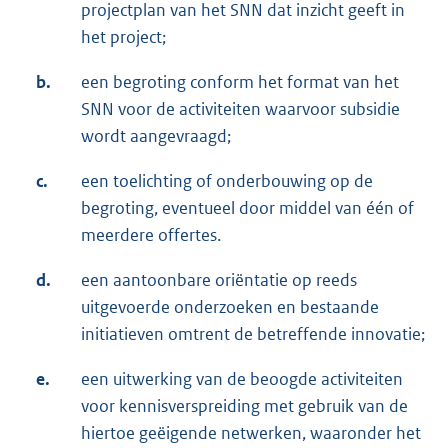
projectplan van het SNN dat inzicht geeft in
n
het project;
e
l
b.
een begroting conform het format van het
i
SNN voor de activiteiten waarvoor subsidie
n
wordt aangevraagd;
k
c.
een toelichting of onderbouwing op de
:
begroting, eventueel door middel van één of
meerdere offertes.
d.
een aantoonbare oriëntatie op reeds
uitgevoerde onderzoeken en bestaande
initiatieven omtrent de betreffende innovatie;
e.
een uitwerking van de beoogde activiteiten
voor kennisverspreiding met gebruik van de
hiertoe geëigende netwerken, waaronder het