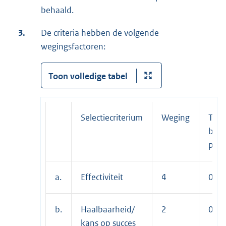
behaald.
3.
De criteria hebben de volgende
wegingsfactoren:
Toon volledige tabel
Selectiecriterium
Weging
Te
beha
pun
a.
Effectiviteit
4
0-5
b.
Haalbaarheid/
2
0-5
kans op succes