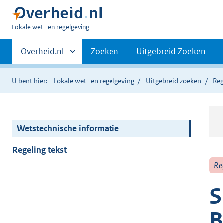
U
Lokale wet- en regelgeving
bent
Primaire
hier:
Andere
Overheid.nl
Zoeken
Uitgebreid Zoeken
sites
navigatie
binnen
U bent hier:
Lokale wet- en regelgeving
Uitgebreid zoeken
Reg
Wetstechnische informatie
Regeling tekst
Re
S
B