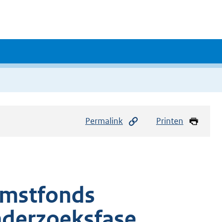
Permalink
Printen
omstfonds
nderzoeksfase