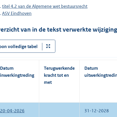
titel 4.2 van de Algemene wet bestuursrecht
ASV Eindhoven
erzicht van in de tekst verwerkte wijzigi
oon volledige tabel
Datum
Terugwerkende
Datum
inwerkingtreding
kracht tot en
uitwerkingtredi
met
20-04-2026
31-12-2028