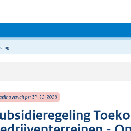
eling
geling vervalt per 31-12-2028
ubsidieregeling Toek
edrijventerreinen - O