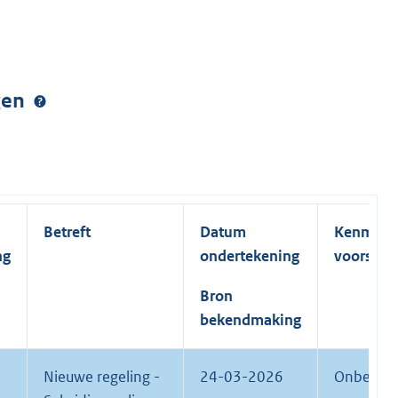
ngen
Betreft
Datum
Kenmerk
ng
ondertekening
voorstel
Bron
bekendmaking
Nieuwe regeling -
24-03-2026
Onbeken