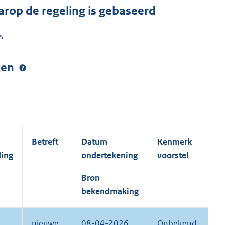
arop de regeling is gebaseerd
s
ngen
Betreft
Datum
Kenmerk
ding
ondertekening
voorstel
Bron
bekendmaking
nieuwe
08-04-2026
Onbekend.