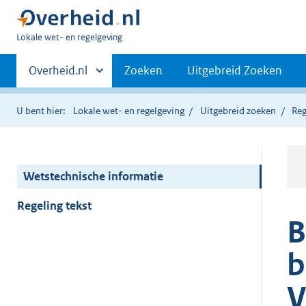
U
Lokale wet- en regelgeving
bent
Primaire
hier:
Andere
Overheid.nl
Zoeken
Uitgebreid Zoeken
sites
navigatie
binnen
U bent hier:
Lokale wet- en regelgeving
Uitgebreid zoeken
Reg
Wetstechnische informatie
Regeling tekst
B
b
V