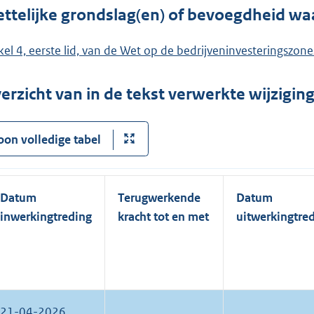
ttelijke grondslag(en) of bevoegdheid wa
ikel 4, eerste lid, van de Wet op de bedrijveninvesteringszone
erzicht van in de tekst verwerkte wijzigi
oon volledige tabel
Datum
Terugwerkende
Datum
inwerkingtreding
kracht tot en met
uitwerkingtre
21-04-2026