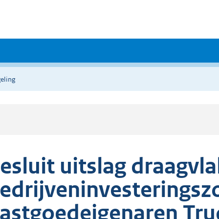
eling
esluit uitslag draagvl
edrijveninvesteringsz
astgoedeigenaren Tru