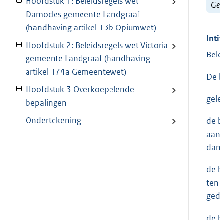
Hoofdstuk 1: Beleidsregels wet
Ge
Damocles gemeente Landgraaf
(handhaving artikel 13b Opiumwet)
Inti
Hoofdstuk 2: Beleidsregels wet Victoria
Bel
gemeente Landgraaf (handhaving
artikel 174a Gemeentewet)
De 
Hoofdstuk 3 Overkoepelende
gel
bepalingen
Ondertekening
de 
aan
dan
de 
ten
ged
de 