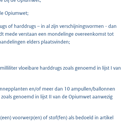
j de Opiumwet;
ugs of harddrugs – in al zijn verschijningsvormen - dan
ordt mede verstaan een mondelinge overeenkomst tot
 handelingen elders plaatsvinden;
lliliter vloeibare harddrugs zoals genoemd in lijst I van
hennepplanten en/of meer dan 10 ampullen/ballonnen
it) zoals genoemd in lijst II van de Opiumwet aanwezig
n) voorwerp(en) of stof(fen) als bedoeld in artikel