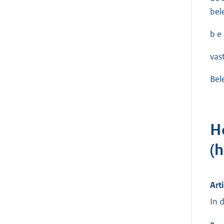
bel
b e s
vast
Bel
H
(
Art
In 
a.