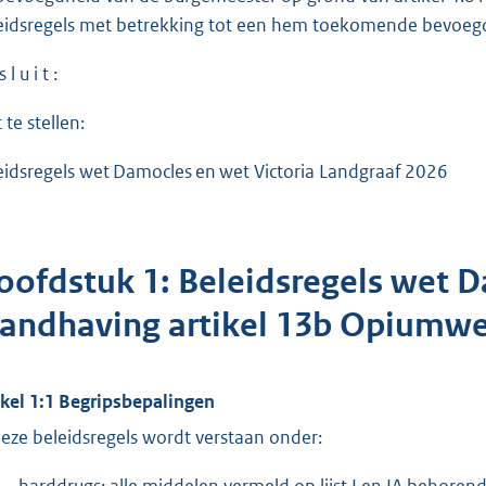
eidsregels met betrekking tot een hem toekomende bevoeg
 l u i t :
 te stellen:
eidsregels wet Damocles en wet Victoria Landgraaf 2026
oofdstuk 1: Beleidsregels wet 
handhaving artikel 13b Opiumwe
ikel 1:1 Begripsbepalingen
deze beleidsregels wordt verstaan onder:
harddrugs: alle middelen vermeld op lijst I en IA behoren