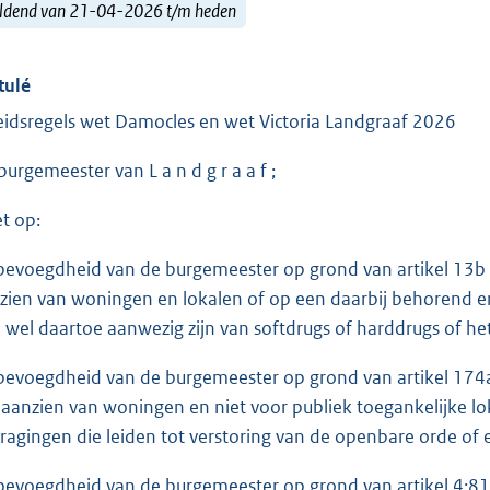
ldend van 21-04-2026 t/m heden
tulé
eidsregels wet Damocles en wet Victoria Landgraaf 2026
burgemeester van L a n d g r a a f ;
et op:
bevoegdheid van de burgemeester op grond van artikel 13b
zien van woningen en lokalen of op een daarbij behorend erf
 wel daartoe aanwezig zijn van softdrugs of harddrugs of he
bevoegdheid van de burgemeester op grond van artikel 17
 aanzien van woningen en niet voor publiek toegankelijke lo
ragingen die leiden tot verstoring van de openbare orde of e
bevoegdheid van de burgemeester op grond van artikel 4:81 