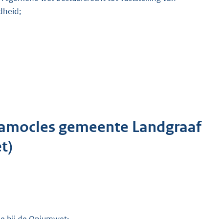
dheid;
Damocles gemeente Landgraaf
t)
de bij de Opiumwet;