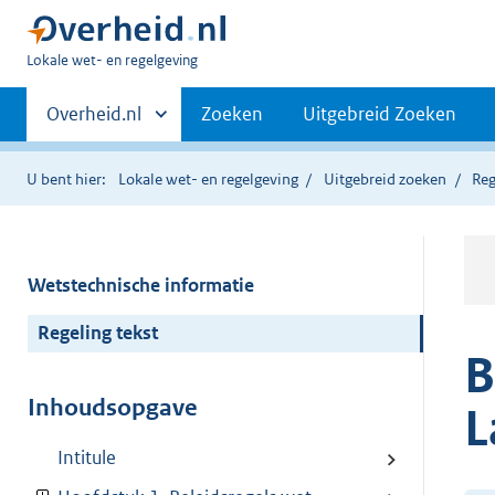
U
Lokale wet- en regelgeving
bent
Primaire
hier:
Andere
Overheid.nl
Zoeken
Uitgebreid Zoeken
sites
navigatie
binnen
U bent hier:
Lokale wet- en regelgeving
Uitgebreid zoeken
Reg
Wetstechnische informatie
Regeling tekst
B
Inhoudsopgave
L
Intitule