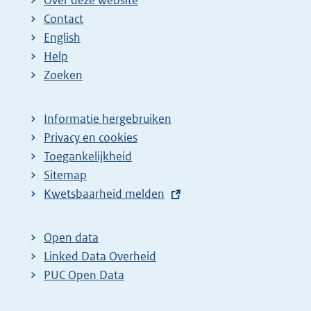
Contact
English
Help
Zoeken
Informatie hergebruiken
Privacy en cookies
Toegankelijkheid
Sitemap
E
Kwetsbaarheid melden
x
t
Open data
e
Linked Data Overheid
r
PUC Open Data
n
e