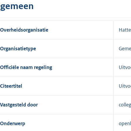
lgemeen
Overheidsorganisatie
Hatt
Organisatietype
Geme
Officiële naam regeling
Uitv
Citeertitel
Uitv
Vastgesteld door
colle
Onderwerp
openb