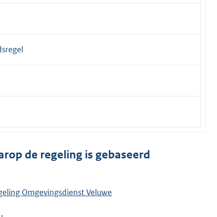
dsregel
arop de regeling is gebaseerd
regeling Omgevingsdienst Veluwe