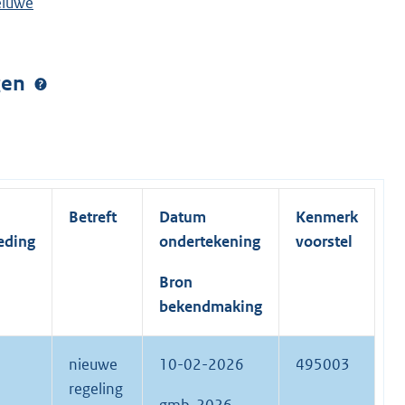
eluwe
ngen
Betreft
Datum
Kenmerk
eding
ondertekening
voorstel
Bron
bekendmaking
nieuwe
10-02-2026
495003
regeling