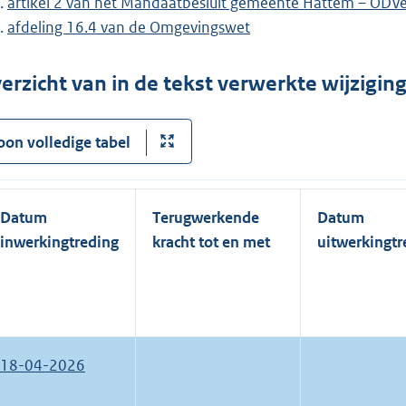
artikel 2 van het Mandaatbesluit gemeente Hattem – ODV
afdeling 16.4 van de Omgevingswet
erzicht van in de tekst verwerkte wijzigi
oon volledige tabel
Datum
Terugwerkende
Datum
inwerkingtreding
kracht tot en met
uitwerkingtr
18-04-2026