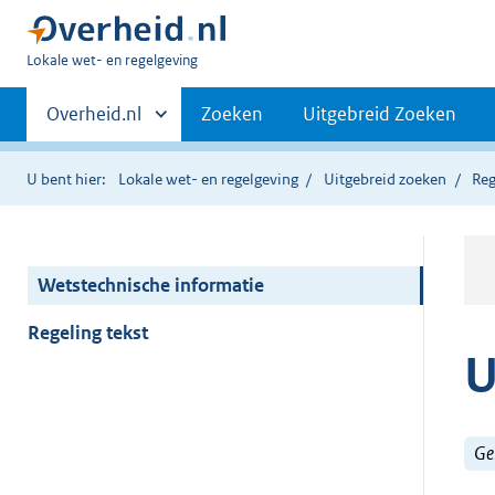
U
Lokale wet- en regelgeving
bent
Primaire
hier:
Andere
Overheid.nl
Zoeken
Uitgebreid Zoeken
sites
navigatie
binnen
U bent hier:
Lokale wet- en regelgeving
Uitgebreid zoeken
Reg
Wetstechnische informatie
Regeling tekst
U
Ge