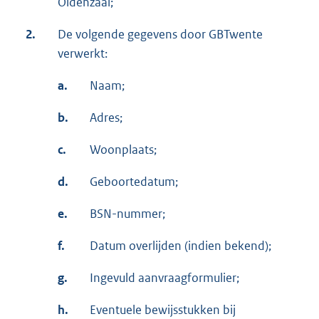
Oldenzaal;
2.
De volgende gegevens door GBTwente
verwerkt:
a.
Naam;
b.
Adres;
c.
Woonplaats;
d.
Geboortedatum;
e.
BSN-nummer;
f.
Datum overlijden (indien bekend);
g.
Ingevuld aanvraagformulier;
h.
Eventuele bewijsstukken bij