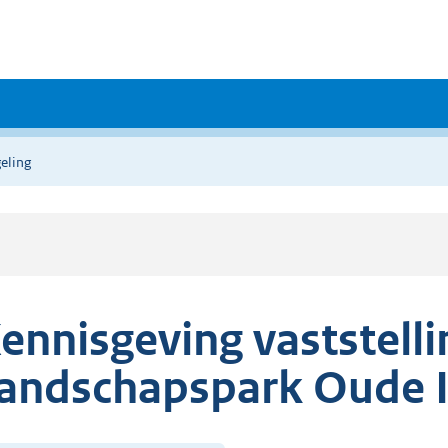
eling
ennisgeving vaststell
andschapspark Oude I