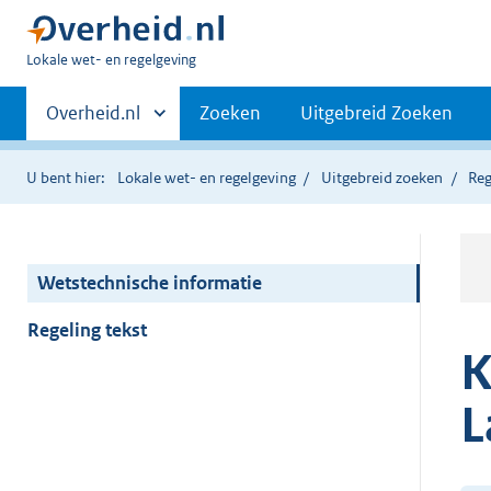
U
Lokale wet- en regelgeving
bent
Primaire
hier:
Andere
Overheid.nl
Zoeken
Uitgebreid Zoeken
sites
navigatie
binnen
U bent hier:
Lokale wet- en regelgeving
Uitgebreid zoeken
Reg
Wetstechnische informatie
Regeling tekst
K
L