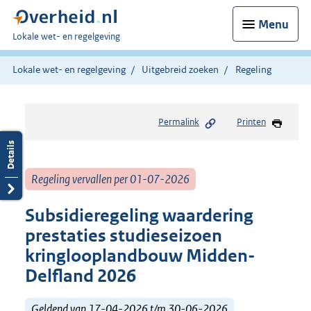
Menu
U
Lokale wet- en regelgeving
bent
hier:
Lokale wet- en regelgeving
Uitgebreid zoeken
Regeling
Permalink
Printen
Regeling vervallen per 01-07-2026
Subsidieregeling waardering
prestaties studieseizoen
kringlooplandbouw Midden-
Delfland 2026
Geldend van 17-04-2026 t/m 30-06-2026