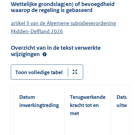
Wettelijke grondslag(en) of bevoegdheid
waarop de regeling is gebaseerd
artikel 3 van de Algemene subsidieverordening
Midden-Delfland 2026
Overzicht van in de tekst verwerkte
wijzigingen
Toon volledige tabel
Datum
Terugwerkende
Datum
inwerkingtreding
kracht tot en
uitwerk
met