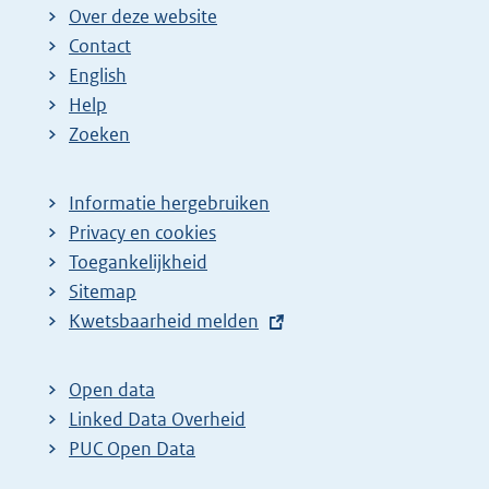
Over deze website
Contact
English
Help
Zoeken
Informatie hergebruiken
Privacy en cookies
Toegankelijkheid
Sitemap
E
Kwetsbaarheid melden
x
t
Open data
e
Linked Data Overheid
r
PUC Open Data
n