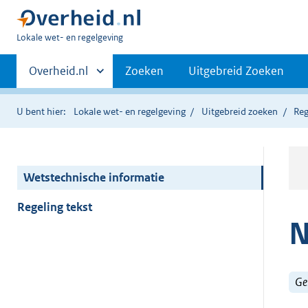
U
Lokale wet- en regelgeving
bent
Primaire
hier:
Andere
Overheid.nl
Zoeken
Uitgebreid Zoeken
sites
navigatie
binnen
U bent hier:
Lokale wet- en regelgeving
Uitgebreid zoeken
Reg
Wetstechnische informatie
Regeling tekst
N
Ge