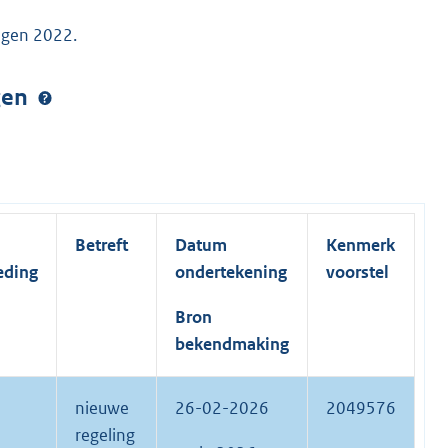
ngen 2022.
ngen
Betreft
Datum
Kenmerk
eding
ondertekening
voorstel
Bron
bekendmaking
nieuwe
26-02-2026
2049576
regeling