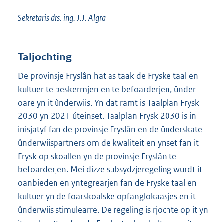
Sekretaris drs. ing. J.J. Algra
Taljochting
De provinsje Fryslân hat as taak de Fryske taal en
kultuer te beskermjen en te befoarderjen, ûnder
oare yn it ûnderwiis. Yn dat ramt is Taalplan Frysk
2030 yn 2021 úteinset. Taalplan Frysk 2030 is in
inisjatyf fan de provinsje Fryslân en de ûnderskate
ûnderwiispartners om de kwaliteit en ynset fan it
Frysk op skoallen yn de provinsje Fryslân te
befoarderjen. Mei dizze subsydzjeregeling wurdt it
oanbieden en yntegrearjen fan de Fryske taal en
kultuer yn de foarskoalske opfanglokaasjes en it
ûnderwiis stimulearre. De regeling is rjochte op it yn