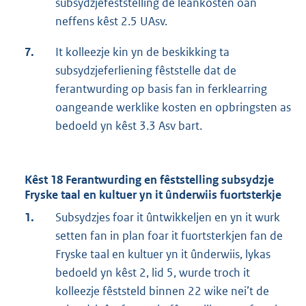
subsydzjefêststelling de leankosten oan
neffens kêst 2.5 UAsv.
7.
It kolleezje kin yn de beskikking ta
subsydzjeferliening fêststelle dat de
ferantwurding op basis fan in ferklearring
oangeande werklike kosten en opbringsten as
bedoeld yn kêst 3.3 Asv bart.
Kêst 18 Ferantwurding en fêststelling subsydzje
Fryske taal en kultuer yn it ûnderwiis fuortsterkje
1.
Subsydzjes foar it ûntwikkeljen en yn it wurk
setten fan in plan foar it fuortsterkjen fan de
Fryske taal en kultuer yn it ûnderwiis, lykas
bedoeld yn kêst 2, lid 5, wurde troch it
kolleezje fêststeld binnen 22 wike nei’t de