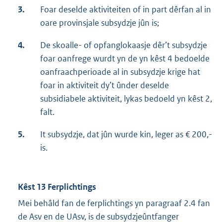
3.
Foar deselde aktiviteiten of in part dêrfan al in
oare provinsjale subsydzje jûn is;
4.
De skoalle- of opfanglokaasje dêr’t subsydzje
foar oanfrege wurdt yn de yn kêst 4 bedoelde
oanfraachperioade al in subsydzje krige hat
foar in aktiviteit dy’t ûnder deselde
subsidiabele aktiviteit, lykas bedoeld yn kêst 2,
falt.
5.
It subsydzje, dat jûn wurde kin, leger as € 200,-
is.
Kêst 13 Ferplichtings
Mei behâld fan de ferplichtings yn paragraaf 2.4 fan
de Asv en de UAsv, is de subsydzjeûntfanger