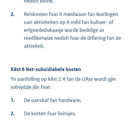
nedich binne.
2.
Reiskosten foar it meidwaan fan learlingen
oan aktiviteiten op it mêd fan kultuer- of
erfgoededukaasje wurde beskôge as
reedlikerwize nedich foar de útfiering fan de
aktiviteit.
Kêst 6 Net-subsidiabele kosten
Yn oanfolling op kêst 2.4 fan de UAsv wurdt gjin
subsydzje jûn foar:
1.
De oanskaf fan hardware;
2.
De kosten foar lisinsjes;