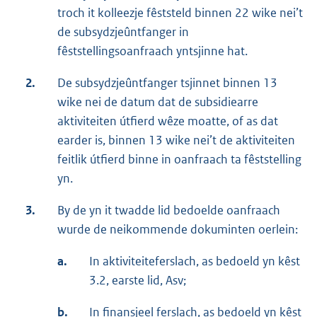
troch it kolleezje fêststeld binnen 22 wike nei’t
de subsydzjeûntfanger in
fêststellingsoanfraach yntsjinne hat.
2.
De subsydzjeûntfanger tsjinnet binnen 13
wike nei de datum dat de subsidiearre
aktiviteiten útfierd wêze moatte, of as dat
earder is, binnen 13 wike nei’t de aktiviteiten
feitlik útfierd binne in oanfraach ta fêststelling
yn.
3.
By de yn it twadde lid bedoelde oanfraach
wurde de neikommende dokuminten oerlein:
a.
In aktiviteiteferslach, as bedoeld yn kêst
3.2, earste lid, Asv;
b.
In finansjeel ferslach, as bedoeld yn kêst