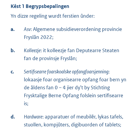
Kêst 1 Begrypsbepalingen
Yn dizze regeling wurdt ferstien ûnder:
a.
Asv
: Algemene subsidieverordening provincie
Fryslân 2022;
b.
Kolleezje
: it kolleezje fan Deputearre Steaten
fan de provinsje Fryslân;
c.
Sertifisearre foarskoalske opfangfoarsjenning
:
lokaasje foar organisearre opfang foar bern yn
de âldens fan 0 – 4 jier dy’t by Stichting
Frysktalige Berne Opfang folslein sertifisearre
is;
d.
Hardware
: apparatuer of meubilêr, lykas tafels,
stuollen, kompjûters, digibuorden of tablets;