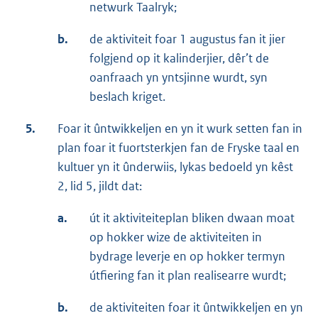
netwurk Taalryk;
b.
de aktiviteit foar 1 augustus fan it jier
folgjend op it kalinderjier, dêr’t de
oanfraach yn yntsjinne wurdt, syn
beslach kriget.
5.
Foar it ûntwikkeljen en yn it wurk setten fan in
plan foar it fuortsterkjen fan de Fryske taal en
kultuer yn it ûnderwiis, lykas bedoeld yn kêst
2, lid 5, jildt dat:
a.
út it aktiviteiteplan bliken dwaan moat
op hokker wize de aktiviteiten in
bydrage leverje en op hokker termyn
útfiering fan it plan realisearre wurdt;
b.
de aktiviteiten foar it ûntwikkeljen en yn