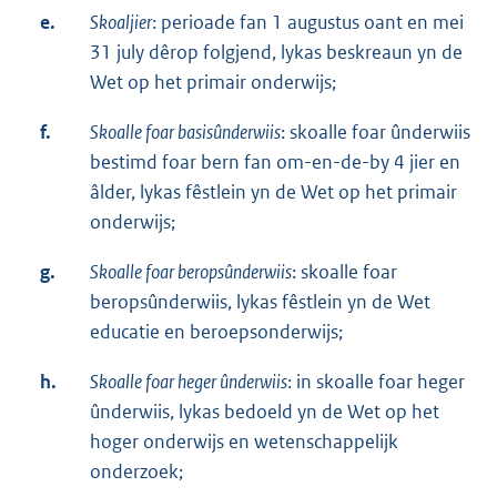
e.
Skoaljier
: perioade fan 1 augustus oant en mei
31 july dêrop folgjend, lykas beskreaun yn de
Wet op het primair onderwijs;
f.
Skoalle foar basisûnderwiis
: skoalle foar ûnderwiis
bestimd foar bern fan om-en-de-by 4 jier en
âlder, lykas fêstlein yn de Wet op het primair
onderwijs;
g.
Skoalle foar beropsûnderwiis
: skoalle foar
beropsûnderwiis, lykas fêstlein yn de Wet
educatie en beroepsonderwijs;
h.
Skoalle foar heger ûnderwiis
: in skoalle foar heger
ûnderwiis, lykas bedoeld yn de Wet op het
hoger onderwijs en wetenschappelijk
onderzoek;