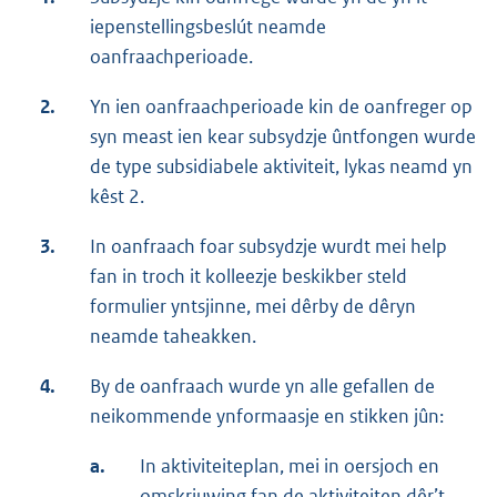
iepenstellingsbeslút neamde
oanfraachperioade.
2.
Yn ien oanfraachperioade kin de oanfreger op
syn meast ien kear subsydzje ûntfongen wurde
de type subsidiabele aktiviteit, lykas neamd yn
kêst 2.
3.
In oanfraach foar subsydzje wurdt mei help
fan in troch it kolleezje beskikber steld
formulier yntsjinne, mei dêrby de dêryn
neamde taheakken.
4.
By de oanfraach wurde yn alle gefallen de
neikommende ynformaasje en stikken jûn:
a.
In aktiviteiteplan, mei in oersjoch en
omskriuwing fan de aktiviteiten dêr’t