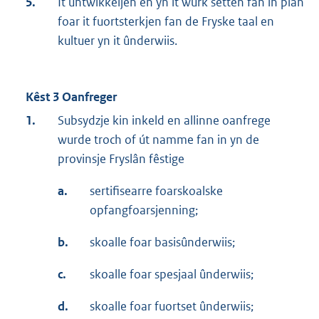
5.
It ûntwikkeljen en yn it wurk setten fan in plan
foar it fuortsterkjen fan de Fryske taal en
kultuer yn it ûnderwiis.
Kêst 3 Oanfreger
1.
Subsydzje kin inkeld en allinne oanfrege
wurde troch of út namme fan in yn de
provinsje Fryslân fêstige
a.
sertifisearre foarskoalske
opfangfoarsjenning;
b.
skoalle foar basisûnderwiis;
c.
skoalle foar spesjaal ûnderwiis;
d.
skoalle foar fuortset ûnderwiis;