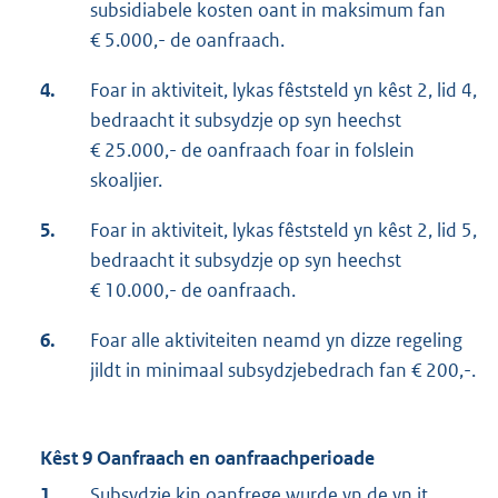
subsidiabele kosten oant in maksimum fan
€ 5.000,- de oanfraach.
4.
Foar in aktiviteit, lykas fêststeld yn kêst 2, lid 4,
bedraacht it subsydzje op syn heechst
€ 25.000,- de oanfraach foar in folslein
skoaljier.
5.
Foar in aktiviteit, lykas fêststeld yn kêst 2, lid 5,
bedraacht it subsydzje op syn heechst
€ 10.000,- de oanfraach.
6.
Foar alle aktiviteiten neamd yn dizze regeling
jildt in minimaal subsydzjebedrach fan € 200,-.
Kêst 9 Oanfraach en oanfraachperioade
1.
Subsydzje kin oanfrege wurde yn de yn it