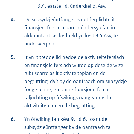
3.4, earste lid, ûnderdiel b, Asv.
4.
De subsydzjeûntfanger is net ferplichte it
finansjeel ferslach oan in ûndersyk fan in
akkountant, as bedoeld yn kêst 3.5 Asv, te
ûnderwerpen.
5.
It yn it tredde lid bedoelde aktiviteiteferslach
en finansjele ferslach wurde op deselde wize
rubrisearre as it aktiviteiteplan en de
begrutting, dy’t by de oanfraach om subsydzje
foege binne, en binne foarsjoen fan in
taljochting op ôfwikings oangeande dat
aktiviteiteplan en de begrutting.
6.
Yn ôfwiking fan kêst 9, lid 6, toant de
subsydzjeûntfanger by de oanfraach ta