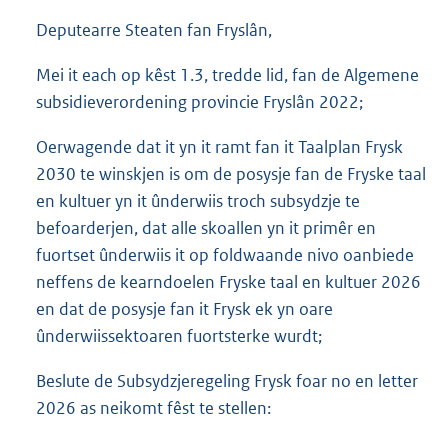
Deputearre Steaten fan Fryslân,
Mei it each op kêst 1.3, tredde lid, fan de Algemene
subsidieverordening provincie Fryslân 2022;
Oerwagende dat it yn it ramt fan it Taalplan Frysk
2030 te winskjen is om de posysje fan de Fryske taal
en kultuer yn it ûnderwiis troch subsydzje te
befoarderjen, dat alle skoallen yn it primêr en
fuortset ûnderwiis it op foldwaande nivo oanbiede
neffens de kearndoelen Fryske taal en kultuer 2026
en dat de posysje fan it Frysk ek yn oare
ûnderwiissektoaren fuortsterke wurdt;
Beslute de Subsydzjeregeling Frysk foar no en letter
2026 as neikomt fêst te stellen: