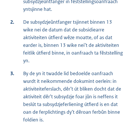
subsydzjeûntfanger in fêststellingsoanfraach
yntsjinne hat.
2.
De subsydzjeûntfanger tsjinnet binnen 13
wike nei de datum dat de subsidiearre
aktiviteiten útfierd wêze moatte, of as dat
earder is, binnen 13 wike nei’t de aktiviteiten
feitlik útfierd binne, in oanfraach ta fêststelling
yn.
3.
By de yn it twadde lid bedoelde oanfraach
wurdt it neikommende dokumint oerlein: in
aktiviteiteferslach, dêr’t út bliken docht dat de
aktiviteit dêr’t subsydzje foar jûn is neffens it
beslút ta subsydzjeferliening útfierd is en dat
oan de ferplichtings dy’t dêroan ferbûn binne
foldien is.