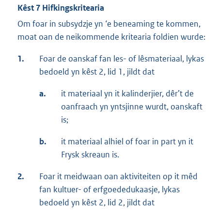
Kêst 7 Hifkingskritearia
Om foar in subsydzje yn ‘e beneaming te kommen,
moat oan de neikommende kritearia foldien wurde:
1.
Foar de oanskaf fan les- of lêsmateriaal, lykas
bedoeld yn kêst 2, lid 1, jildt dat
a.
it materiaal yn it kalinderjier, dêr’t de
oanfraach yn yntsjinne wurdt, oanskaft
is;
b.
it materiaal alhiel of foar in part yn it
Frysk skreaun is.
2.
Foar it meidwaan oan aktiviteiten op it mêd
fan kultuer- of erfgoededukaasje, lykas
bedoeld yn kêst 2, lid 2, jildt dat