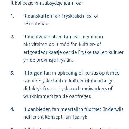
It kolleezje kin subsydzje jaan foar:
1.
It oanskaffen fan Frysktalich les- of
lêsmateriaal.
2.
It meidwaan litten fan learlingen oan
aktiviteiten op it mêd fan kultuer- of
erfgoededukaasje oer de Fryske taal en kultuer
yn de provinsje Fryslân.
3.
It folgjen fan in oplieding of kursus op it mêd
fan de Fryske taal en kultuer of meartalige
didaktyk foar it Frysk troch meiwurkers of
wurknimmers fan de oanfreger.
4.
It oanbieden fan meartalich fuortset ûnderwiis
neffens it konsept fan Taalryk.