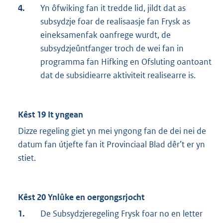
4.
Yn ôfwiking fan it tredde lid, jildt dat as
subsydzje foar de realisaasje fan Frysk as
eineksamenfak oanfrege wurdt, de
subsydzjeûntfanger troch de wei fan in
programma fan Hifking en Ofsluting oantoant
dat de subsidiearre aktiviteit realisearre is.
Kêst 19 It yngean
Dizze regeling giet yn mei yngong fan de dei nei de
datum fan útjefte fan it Provinciaal Blad dêr’t er yn
stiet.
Kêst 20 Ynlûke en oergongsrjocht
1.
De Subsydzjeregeling Frysk foar no en letter