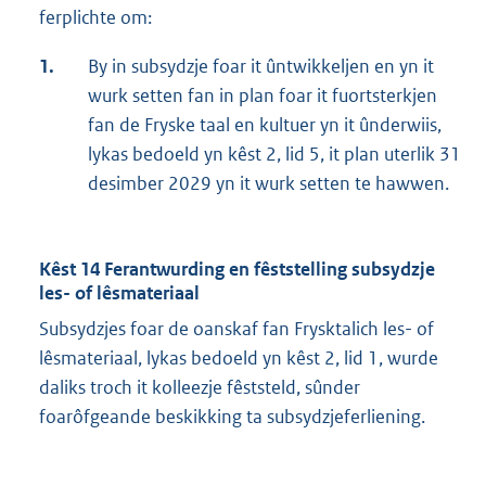
ferplichte om:
1.
By in subsydzje foar it ûntwikkeljen en yn it
wurk setten fan in plan foar it fuortsterkjen
fan de Fryske taal en kultuer yn it ûnderwiis,
lykas bedoeld yn kêst 2, lid 5, it plan uterlik 31
desimber 2029 yn it wurk setten te hawwen.
Kêst 14 Ferantwurding en fêststelling subsydzje
les- of lêsmateriaal
Subsydzjes foar de oanskaf fan Frysktalich les- of
lêsmateriaal, lykas bedoeld yn kêst 2, lid 1, wurde
daliks troch it kolleezje fêststeld, sûnder
foarôfgeande beskikking ta subsydzjeferliening.