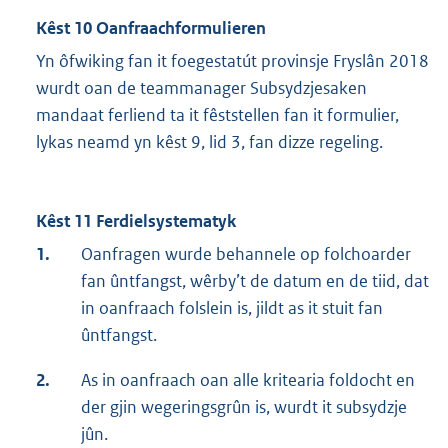
Kêst 10 Oanfraachformulieren
Yn ôfwiking fan it foegestatút provinsje Fryslân 2018
wurdt oan de teammanager Subsydzjesaken
mandaat ferliend ta it fêststellen fan it formulier,
lykas neamd yn kêst 9, lid 3, fan dizze regeling.
Kêst 11 Ferdielsystematyk
1.
Oanfragen wurde behannele op folchoarder
fan ûntfangst, wêrby’t de datum en de tiid, dat
in oanfraach folslein is, jildt as it stuit fan
ûntfangst.
2.
As in oanfraach oan alle kritearia foldocht en
der gjin wegeringsgrûn is, wurdt it subsydzje
jûn.