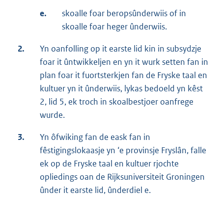
e.
skoalle foar beropsûnderwiis of in
skoalle foar heger ûnderwiis.
2.
Yn oanfolling op it earste lid kin in subsydzje
foar it ûntwikkeljen en yn it wurk setten fan in
plan foar it fuortsterkjen fan de Fryske taal en
kultuer yn it ûnderwiis, lykas bedoeld yn kêst
2, lid 5, ek troch in skoalbestjoer oanfrege
wurde.
3.
Yn ôfwiking fan de eask fan in
fêstigingslokaasje yn ‘e provinsje Fryslân, falle
ek op de Fryske taal en kultuer rjochte
opliedings oan de Rijksuniversiteit Groningen
ûnder it earste lid, ûnderdiel e.