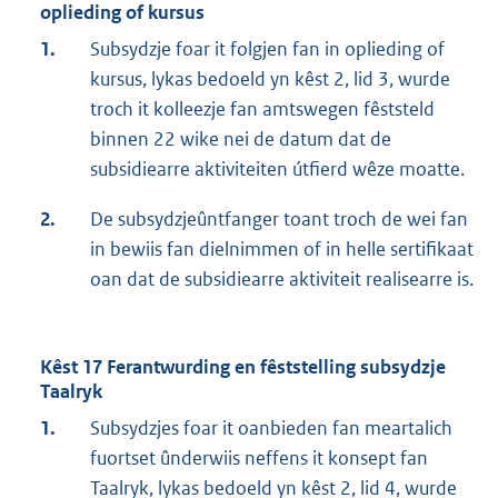
oplieding of kursus
1.
Subsydzje foar it folgjen fan in oplieding of
kursus, lykas bedoeld yn kêst 2, lid 3, wurde
troch it kolleezje fan amtswegen fêststeld
binnen 22 wike nei de datum dat de
subsidiearre aktiviteiten útfierd wêze moatte.
2.
De subsydzjeûntfanger toant troch de wei fan
in bewiis fan dielnimmen of in helle sertifikaat
oan dat de subsidiearre aktiviteit realisearre is.
Kêst 17 Ferantwurding en fêststelling subsydzje
Taalryk
1.
Subsydzjes foar it oanbieden fan meartalich
fuortset ûnderwiis neffens it konsept fan
Taalryk, lykas bedoeld yn kêst 2, lid 4, wurde