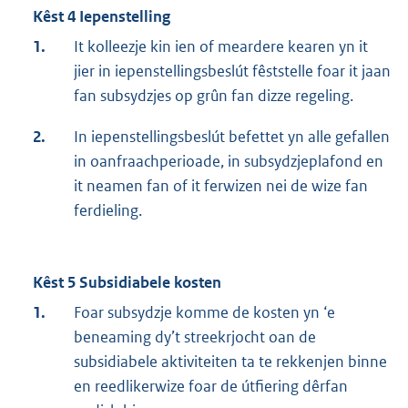
Kêst 4 Iepenstelling
1.
It kolleezje kin ien of meardere kearen yn it
jier in iepenstellingsbeslút fêststelle foar it jaan
fan subsydzjes op grûn fan dizze regeling.
2.
In iepenstellingsbeslút befettet yn alle gefallen
in oanfraachperioade, in subsydzjeplafond en
it neamen fan of it ferwizen nei de wize fan
ferdieling.
Kêst 5 Subsidiabele kosten
1.
Foar subsydzje komme de kosten yn ‘e
beneaming dy’t streekrjocht oan de
subsidiabele aktiviteiten ta te rekkenjen binne
en reedlikerwize foar de útfiering dêrfan