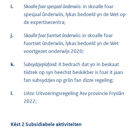
i.
Skoalle foar spesjaal ûnderwiis
: in skoalle foar
spesjaal ûnderwiis, lykas bedoeld yn de Wet op
de expertisecentra;
j.
Skoalle foar fuortset ûnderwiis
: in skoalle foar
fuortset ûnderwiis, lykas bedoeld yn de Wet
voortgezet onderwijs 2020;
k.
Subsydzjeplafond
: it bedrach dat yn in beskaat
tiidrek op syn heechst beskikber is foar it jaan
fan subsydzjes op grûn fan dizze regeling;
l.
UAsv
: Uitvoeringsregeling Asv provincie Fryslân
2022;
Kêst 2 Subsidiabele aktiviteiten