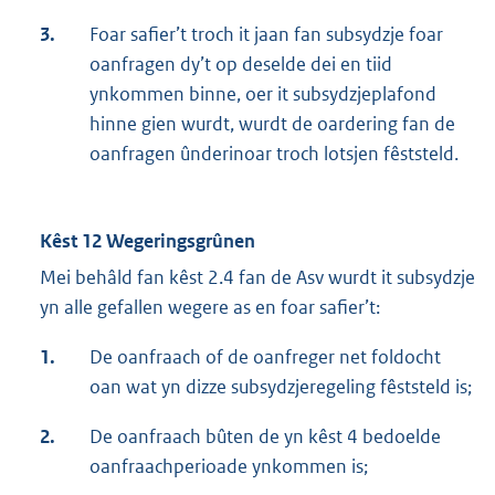
3.
Foar safier’t troch it jaan fan subsydzje foar
oanfragen dy’t op deselde dei en tiid
ynkommen binne, oer it subsydzjeplafond
hinne gien wurdt, wurdt de oardering fan de
oanfragen ûnderinoar troch lotsjen fêststeld.
Kêst 12 Wegeringsgrûnen
Mei behâld fan kêst 2.4 fan de Asv wurdt it subsydzje
yn alle gefallen wegere as en foar safier’t:
1.
De oanfraach of de oanfreger net foldocht
oan wat yn dizze subsydzjeregeling fêststeld is;
2.
De oanfraach bûten de yn kêst 4 bedoelde
oanfraachperioade ynkommen is;