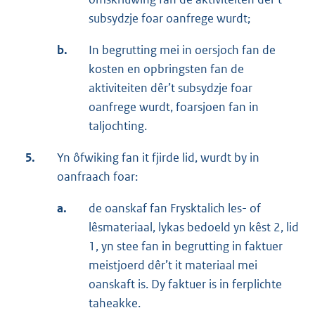
subsydzje foar oanfrege wurdt;
b.
In begrutting mei in oersjoch fan de
kosten en opbringsten fan de
aktiviteiten dêr’t subsydzje foar
oanfrege wurdt, foarsjoen fan in
taljochting.
5.
Yn ôfwiking fan it fjirde lid, wurdt by in
oanfraach foar:
a.
de oanskaf fan Frysktalich les- of
lêsmateriaal, lykas bedoeld yn kêst 2, lid
1, yn stee fan in begrutting in faktuer
meistjoerd dêr’t it materiaal mei
oanskaft is. Dy faktuer is in ferplichte
taheakke.