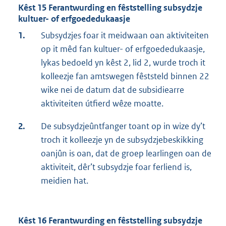
Kêst 15 Ferantwurding en fêststelling subsydzje
kultuer- of erfgoededukaasje
1.
Subsydzjes foar it meidwaan oan aktiviteiten
op it mêd fan kultuer- of erfgoededukaasje,
lykas bedoeld yn kêst 2, lid 2, wurde troch it
kolleezje fan amtswegen fêststeld binnen 22
wike nei de datum dat de subsidiearre
aktiviteiten útfierd wêze moatte.
2.
De subsydzjeûntfanger toant op in wize dy’t
troch it kolleezje yn de subsydzjebeskikking
oanjûn is oan, dat de groep learlingen oan de
aktiviteit, dêr’t subsydzje foar ferliend is,
meidien hat.
Kêst 16 Ferantwurding en fêststelling subsydzje