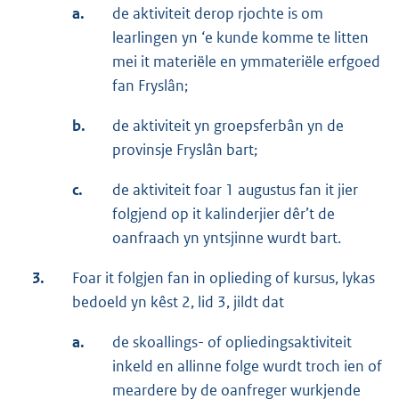
a.
de aktiviteit derop rjochte is om
learlingen yn ‘e kunde komme te litten
mei it materiële en ymmateriële erfgoed
fan Fryslân;
b.
de aktiviteit yn groepsferbân yn de
provinsje Fryslân bart;
c.
de aktiviteit foar 1 augustus fan it jier
folgjend op it kalinderjier dêr’t de
oanfraach yn yntsjinne wurdt bart.
3.
Foar it folgjen fan in oplieding of kursus, lykas
bedoeld yn kêst 2, lid 3, jildt dat
a.
de skoallings- of opliedingsaktiviteit
inkeld en allinne folge wurdt troch ien of
meardere by de oanfreger wurkjende