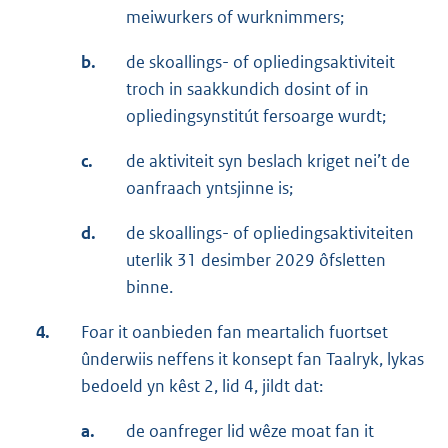
meiwurkers of wurknimmers;
b.
de skoallings- of opliedingsaktiviteit
troch in saakkundich dosint of in
opliedingsynstitút fersoarge wurdt;
c.
de aktiviteit syn beslach kriget nei’t de
oanfraach yntsjinne is;
d.
de skoallings- of opliedingsaktiviteiten
uterlik 31 desimber 2029 ôfsletten
binne.
4.
Foar it oanbieden fan meartalich fuortset
ûnderwiis neffens it konsept fan Taalryk, lykas
bedoeld yn kêst 2, lid 4, jildt dat:
a.
de oanfreger lid wêze moat fan it