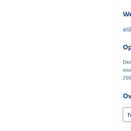
We
art
Op
Dez
voo
200
Ov
T