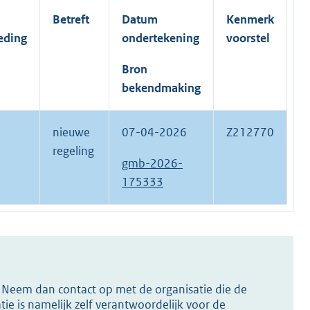
Betreft
Datum
Kenmerk
eding
ondertekening
voorstel
Bron
bekendmaking
nieuwe
07-04-2026
Z212770
regeling
gmb-2026-
175333
s? Neem dan contact op met de organisatie die de
ie is namelijk zelf verantwoordelijk voor de