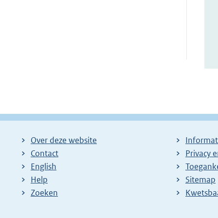
Over deze website
Informat
Contact
Privacy 
English
Toeganke
Help
Sitemap
Zoeken
E
Kwetsba
x