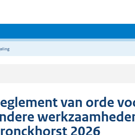
eling
eglement van orde vo
ndere werkzaamheden 
ronckhorst 2026