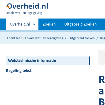
U
Lokale wet- en regelgeving
bent
Primaire
hier:
Andere
Overheid.nl
Zoeken
Uitgebreid Zoeken
sites
navigatie
binnen
U bent hier:
Lokale wet- en regelgeving
Uitgebreid zoeken
Reg
Wetstechnische informatie
Regeling tekst
R
a
B