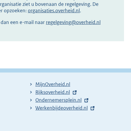
ganisatie ziet u bovenaan de regelgeving. De
ier opzoeken:
organisaties.overheid.nl
.
r dan een e-mail naar
regelgeving@overheid.nl
MijnOverheid.nl
E
Rijksoverheid.nl
x
E
Ondernemersplein.nl
t
x
E
Werkenbijdeoverheid.nl
e
t
x
r
e
t