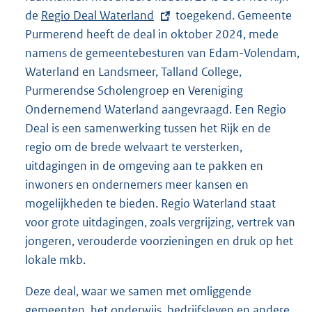
n
:
de
E
Regio Deal Waterland
toegekend. Gemeente
k
Purmerend heeft de deal in oktober 2024, mede
x
:
namens de gemeentebesturen van Edam-Volendam,
t
Waterland en Landsmeer, Talland College,
e
Purmerendse Scholengroep en Vereniging
r
Ondernemend Waterland aangevraagd. Een Regio
n
Deal is een samenwerking tussen het Rijk en de
e
regio om de brede welvaart te versterken,
l
uitdagingen in de omgeving aan te pakken en
i
inwoners en ondernemers meer kansen en
n
mogelijkheden te bieden. Regio Waterland staat
k
voor grote uitdagingen, zoals vergrijzing, vertrek van
:
jongeren, verouderde voorzieningen en druk op het
lokale mkb.
Deze deal, waar we samen met omliggende
gemeenten, het onderwijs, bedrijfsleven en andere