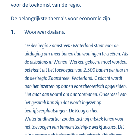
voor de toekomst van de regio.
t
e
De belangrijkste thema’s voor economie zijn:
r
n
1.
Woonwerkbalans.
e
De deelregio Zaanstreek-Waterland staat voor de
l
uitdaging om meer banen dan woningen te creëren. Als
i
de disbalans in Wonen-Werken gekeerd moet worden,
n
betekent dit het toevoegen van 2.500 banen per jaar in
k
de deelregio Zaanstreek-Waterland. Gedacht wordt
:
aan het inzetten op banen voor theoretisch opgeleiden.
Het gaat dan vooral om kantoorbanen. Onderdeel van
het gesprek kan zijn dat wordt ingezet op
bedrijfsverplaatsingen. De Koog en het
Waterlandkwartier zouden zich bij uitstek lenen voor
het toevoegen van binnenstedelijke werkfuncties. Dit