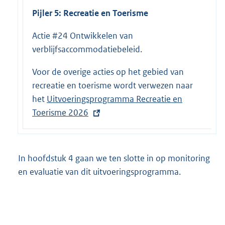
Pijler 5: Recreatie en Toerisme
Actie #24 Ontwikkelen van
verblijfsaccommodatiebeleid.
Voor de overige acties op het gebied van
recreatie en toerisme wordt verwezen naar
het
E
Uitvoeringsprogramma Recreatie en
Toerisme 2026
x
t
e
r
In hoofdstuk 4 gaan we ten slotte in op monitoring
n
en evaluatie van dit uitvoeringsprogramma.
e
l
i
n