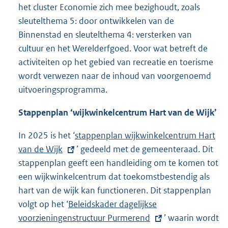
het cluster Economie zich mee bezighoudt, zoals
r
sleutelthema 5: door ontwikkelen van de
n
Binnenstad en sleutelthema 4: versterken van
e
cultuur en het Werelderfgoed. Voor wat betreft de
l
activiteiten op het gebied van recreatie en toerisme
i
wordt verwezen naar de inhoud van voorgenoemd
n
uitvoeringsprogramma.
k
:
Stappenplan ‘wijkwinkelcentrum Hart van de Wijk’
In 2025 is het ‘
E
stappenplan wijkwinkelcentrum Hart
van de Wijk
x
’ gedeeld met de gemeenteraad. Dit
stappenplan geeft een handleiding om te komen tot
t
een wijkwinkelcentrum dat toekomstbestendig als
e
hart van de wijk kan functioneren. Dit stappenplan
r
volgt op het ‘
E
Beleidskader dagelijkse
n
voorzieningenstructuur Purmerend
x
e
’ waarin wordt