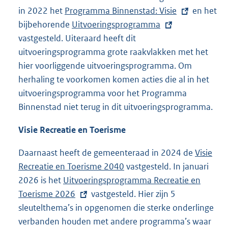
in 2022 het
E
Programma Binnenstad: Visie
en het
bijbehorende
x
E
Uitvoeringsprogramma
vastgesteld. Uiteraard heeft dit
t
x
uitvoeringsprogramma grote raakvlakken met het
e
t
hier voorliggende uitvoeringsprogramma. Om
r
e
herhaling te voorkomen komen acties die al in het
n
r
uitvoeringsprogramma voor het Programma
e
n
Binnenstad niet terug in dit uitvoeringsprogramma.
l
e
i
l
Visie Recreatie en Toerisme
n
i
k
n
Daarnaast heeft de gemeenteraad in 2024 de
Visie
:
k
Recreatie en Toerisme 2040
vastgesteld. In januari
:
2026 is het
E
Uitvoeringsprogramma Recreatie en
Toerisme 2026
x
vastgesteld. Hier zijn 5
sleutelthema’s in opgenomen die sterke onderlinge
t
verbanden houden met andere programma’s waar
e