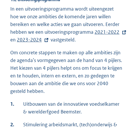
In een uitvoeringsprogramma wordt uiteengezet
hoe we onze ambities de komende jaren willen
bereiken en welke acties we gaan uitvoeren. Eerder
hebben we een uitvoeringsprogramma
E
2021-2022
en
E
2023-2024
vastgesteld.
x
x
t
Om concrete stappen te maken op alle ambities zijn
t
e
de agenda’s vormgegeven aan de hand van 4 pijlers.
e
r
Het kiezen van 4 pijlers helpt ons om focus te krijgen
r
n
en te houden, intern en extern, en zo gedegen te
n
e
bouwen aan de ambitie die we ons voor 2040
e
l
gesteld hebben.
l
i
i
n
1.
Uitbouwen van de innovatieve voedselkamer
n
k
& werelderfgoed Beemster.
k
:
2.
:
Stimulering arbeidsmarkt, (tech)onderwijs &