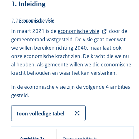
1. Inleiding
k
:
1.1
Economische visie
In maart 2021 is de
E
economische visie
door de
gemeenteraad vastgesteld. De visie gaat over wat
x
we willen bereiken richting 2040, maar laat ook
t
onze economische kracht zien. De kracht die we nu
e
al hebben. Als gemeente willen we die economische
r
kracht behouden en waar het kan versterken.
n
e
In de economische visie zijn de volgende 4 ambities
l
gesteld.
i
n
Toon volledige tabel
k
: