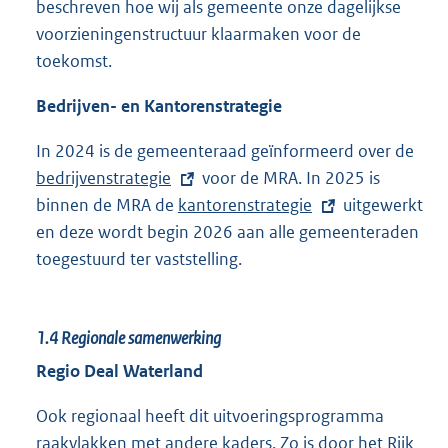
beschreven hoe wij als gemeente onze dagelijkse
t
l
voorzieningenstructuur klaarmaken voor de
e
i
toekomst.
r
n
n
k
Bedrijven- en Kantorenstrategie
e
:
l
In 2024 is de gemeenteraad geïnformeerd over de
E
i
bedrijvenstrategie
voor de MRA. In 2025 is
x
n
binnen de MRA de
E
kantorenstrategie
uitgewerkt
t
k
en deze wordt begin 2026 aan alle gemeenteraden
x
e
:
toegestuurd ter vaststelling.
t
r
e
n
r
e
1.4
Regionale samenwerking
n
l
e
i
Regio Deal Waterland
l
n
Ook regionaal heeft dit uitvoeringsprogramma
i
k
raakvlakken met andere kaders. Zo is door het Rijk