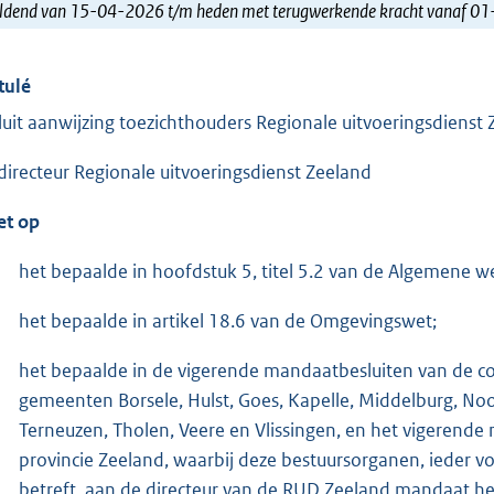
ldend van 15-04-2026 t/m heden met terugwerkende kracht vanaf 0
tulé
luit aanwijzing toezichthouders Regionale uitvoeringsdienst
directeur Regionale uitvoeringsdienst Zeeland
et op
het bepaalde in hoofdstuk 5, titel 5.2 van de Algemene we
het bepaalde in artikel 18.6 van de Omgevingswet;
het bepaalde in de vigerende mandaatbesluiten van de c
gemeenten Borsele, Hulst, Goes, Kapelle, Middelburg, No
Terneuzen, Tholen, Veere en Vlissingen, en het vigerend
provincie Zeeland, waarbij deze bestuursorganen, ieder v
betreft, aan de directeur van de RUD Zeeland mandaat h