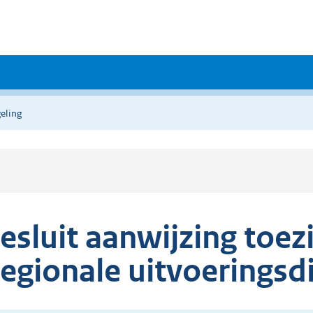
eling
esluit aanwijzing toe
egionale uitvoeringsd