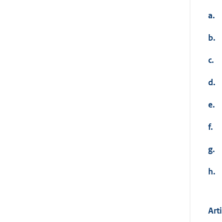
a.
b.
c.
d.
e.
f.
g.
h.
Art