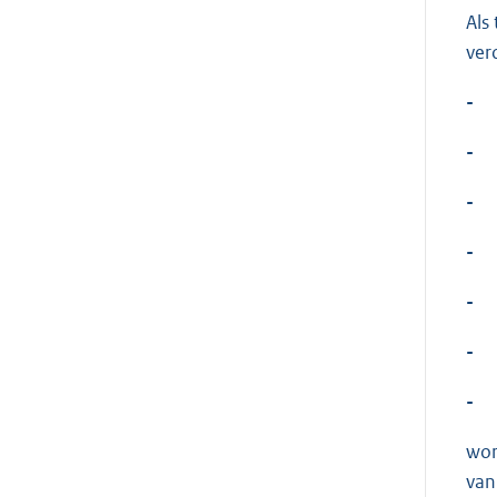
Als
ver
-
-
-
-
-
-
-
wor
van