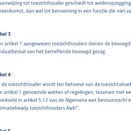
aanwijzing tot toezichthouder geschiedt tot wederopzegging
reenkomst, dan wel tot benoeming in een functie die niet va
ikel 3
in artikel 1 aangewezen toezichthouders dienen de bevoegd
daatbesluit van het betreffende bevoegd gezag.
ikel 4
 de toezichthouder wordt ten behoeve van de toezichtuitoef
in artikel 1 genoemde wetten of regelingen, tezamen met een a
 bedoeld in artikel 5:12 van de Algemene wet bestuursrecht
itimatiebewijs toezichthouders Awb”.
ikel 5