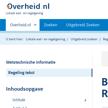
U
Lokale wet- en regelgeving
bent
Primaire
hier:
Andere
Overheid.nl
Zoeken
Uitgebreid Zoeken
sites
navigatie
binnen
U bent hier:
Lokale wet- en regelgeving
Uitgebreid zoeken
Reg
Wetstechnische informatie
Regeling tekst
B
Inhoudsopgave
R
Intitule