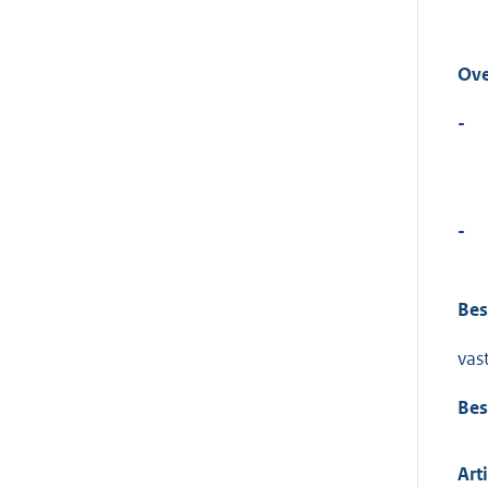
Ov
-
-
Bes
vast
Bes
Art