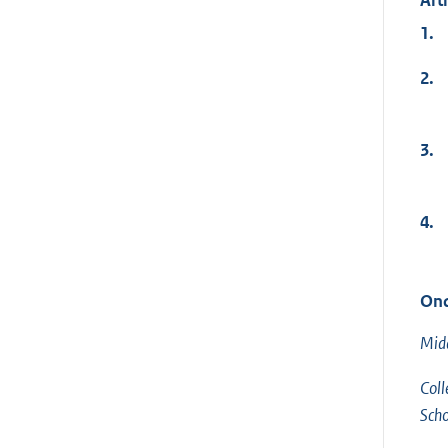
1.
2.
3.
4.
Ond
Mid
Coll
Scho