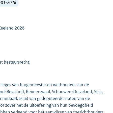
1-01-2026
 Zeeland 2026
t bestuursrecht;
olleges van burgemeester en wethouders van de
ord-Beveland, Reimerswaal, Schouwen-Duiveland, Sluis,
e mandaatbesluit van gedeputeerde staten van de
oor zover het de uitoefening van hun bevoegdheid
ebben verleend voor het aanwijzen van toezichthouders