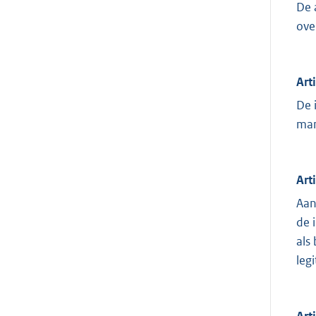
De 
ove
Art
De 
man
Art
Aan
de 
als
leg
Art