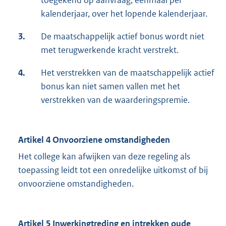
toegekend op aanvraag, eenmaal per
kalenderjaar, over het lopende kalenderjaar.
3.
De maatschappelijk actief bonus wordt niet
met terugwerkende kracht verstrekt.
4.
Het verstrekken van de maatschappelijk actief
bonus kan niet samen vallen met het
verstrekken van de waarderingspremie.
Artikel 4 Onvoorziene omstandigheden
Het college kan afwijken van deze regeling als
toepassing leidt tot een onredelijke uitkomst of bij
onvoorziene omstandigheden.
Artikel 5 Inwerkingtreding en intrekken oude