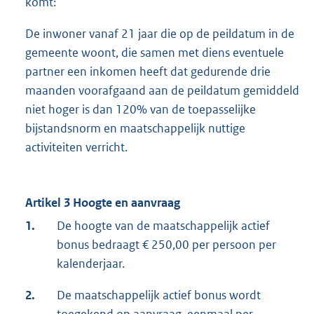
komt:
De inwoner vanaf 21 jaar die op de peildatum in de
gemeente woont, die samen met diens eventuele
partner een inkomen heeft dat gedurende drie
maanden voorafgaand aan de peildatum gemiddeld
niet hoger is dan 120% van de toepasselijke
bijstandsnorm en maatschappelijk nuttige
activiteiten verricht.
Artikel 3 Hoogte en aanvraag
1.
De hoogte van de maatschappelijk actief
bonus bedraagt € 250,00 per persoon per
kalenderjaar.
2.
De maatschappelijk actief bonus wordt