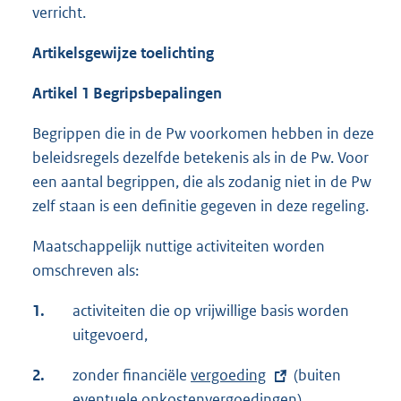
verricht.
Artikelsgewijze toelichting
Artikel 1 Begripsbepalingen
Begrippen die in de Pw voorkomen hebben in deze
beleidsregels dezelfde betekenis als in de Pw. Voor
een aantal begrippen, die als zodanig niet in de Pw
zelf staan is een definitie gegeven in deze regeling.
Maatschappelijk nuttige activiteiten worden
omschreven als:
1.
activiteiten die op vrijwillige basis worden
uitgevoerd,
2.
zonder financiële
E
vergoeding
(buiten
eventuele onkostenvergoedingen),
x