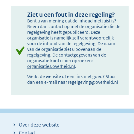
Ziet u een fout in deze regeling?
Bent u van mening dat de inhoud niet juist is?
Neem dan contact op met de organisatie die de
regelgeving heeft gepubliceerd. Deze
organisatie is namelijk zelf verantwoordelijk
voor de inhoud van de regelgeving. De naam
van de organisatie ziet u bovenaan de
regelgeving. De contactgegevens van de
organisatie kunt u hier opzoeken:
organisaties.overheid.nl
.
Werkt de website of een link niet goed? Stuur
dan een e-mail naar
regelgeving@overheid.nl
Over deze website
Contact