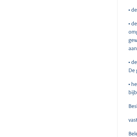
• d
• d
omg
gew
aan
• d
De 
• h
bij
Bes
vast
Bel