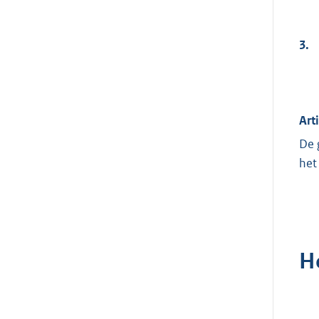
3.
Art
De 
het
H