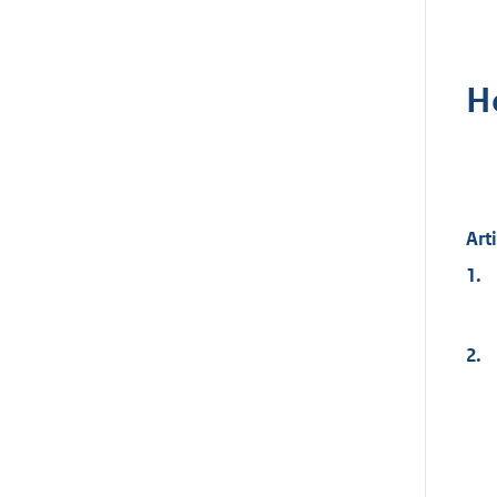
H
Art
1.
2.