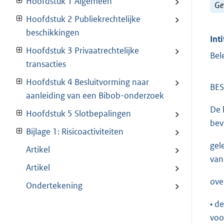
Hoofdstuk 1 Algemeen
Ge
Hoofdstuk 2 Publiekrechtelijke
beschikkingen
Inti
Hoofdstuk 3 Privaatrechtelijke
Bel
transacties
Hoofdstuk 4 Besluitvorming naar
BES
aanleiding van een Bibob-onderzoek
De 
Hoofdstuk 5 Slotbepalingen
bev
Bijlage 1: Risicoactiviteiten
gel
Artikel
van
Artikel
ove
Ondertekening
• d
voo