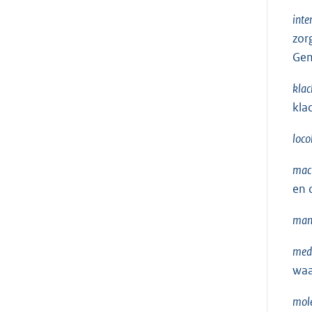
inte
zor
Gem
kla
kla
loco
mac
en 
man
med
waa
mol