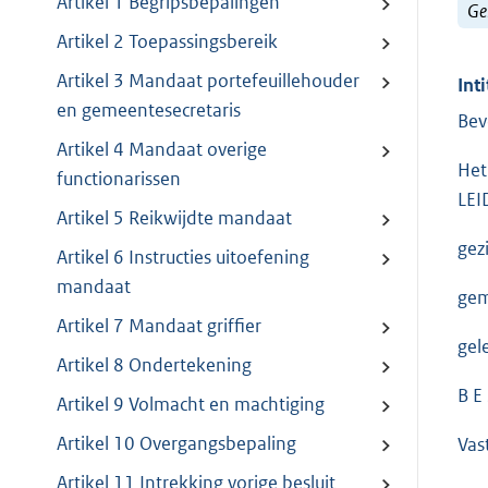
Artikel 1 Begripsbepalingen
Ge
Artikel 2 Toepassingsbereik
Artikel 3 Mandaat portefeuillehouder
Inti
en gemeentesecretaris
Bev
Artikel 4 Mandaat overige
Het
functionarissen
LEI
Artikel 5 Reikwijdte mandaat
gez
Artikel 6 Instructies uitoefening
mandaat
gem
Artikel 7 Mandaat griffier
gel
Artikel 8 Ondertekening
B E 
Artikel 9 Volmacht en machtiging
Artikel 10 Overgangsbepaling
Vas
Artikel 11 Intrekking vorige besluit