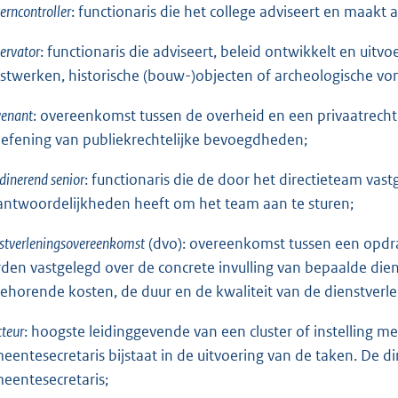
erncontroller
: functionaris die het college adviseert en maakt a
ervator
: functionaris die adviseert, beleid ontwikkelt en uit
stwerken, historische (bouw-)objecten of archeologische vo
venant
: overeenkomst tussen de overheid en een privaatrechte
oefening van publiekrechtelijke bevoegdheden;
dinerend senior
: functionaris die de door het directieteam vas
antwoordelijkheden heeft om het team aan te sturen;
stverleningsovereenkomst
(dvo): overeenkomst tussen een opdra
den vastgelegd over de concrete invulling van bepaalde dienst
behorende kosten, de duur en de kwaliteit van de dienstverle
cteur
: hoogste leidinggevende van een cluster of instelling 
eentesecretaris bijstaat in de uitvoering van de taken. De d
eentesecretaris;