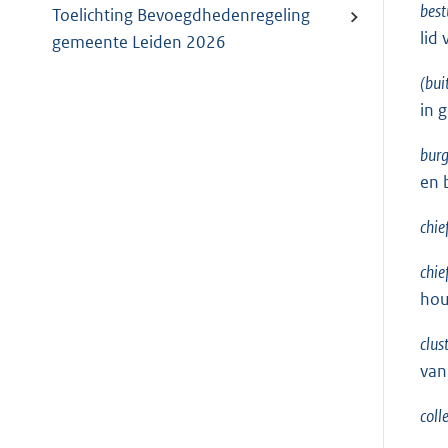
bes
Toelichting Bevoegdhedenregeling
lid
gemeente Leiden 2026
(bui
in 
bur
en 
chie
chie
hou
clus
van
coll