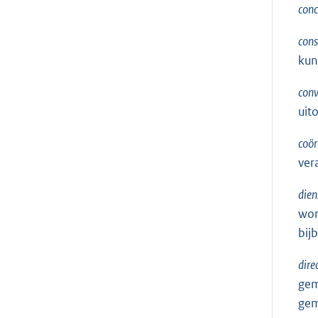
conc
cons
kun
con
uit
coör
ver
dien
wor
bij
dire
gem
gem