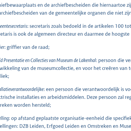
hiefbewaarplaats en de archiefbescheiden die hiernaartoe zi
archiefbescheiden van de gemeentelijke organen die niet zij
entesecretaris
: secretaris zoals bedoeld in de artikelen 100
retaris is ook de algemeen directeur en daarmee de hoogste 
ier
: griffier van de raad;
d Presentatie en Collecties van Museum de Lakenhal
: persoon die v
wikkeling van de museumcollectie, en voor het creëren van t
liek;
allatieverantwoordelijke
: een persoon die verantwoordelijk is voo
ktrische installaties en arbeidsmiddelen. Deze persoon zal r
reken worden hersteld;
elling
: op afstand geplaatste organisatie-eenheid die specifie
tellingen: DZB Leiden, Erfgoed Leiden en Omstreken en Mus