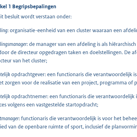
ikel 1 Begripsbepalingen
dit besluit wordt verstaan onder:
ling
: organisatie-eenheid van een cluster waaraan een afdel
elingsmanager
: de manager van een afdeling is als hiërarchis
door de directeur opgedragen taken en doelstellingen. De a
cteur van het cluster;
elijk
opdrachtgever: een functionaris die verantwoordelijk i
t zorgen voor de realisatie van een project, programma of p
elijk
opdrachtnemer: een functionaris die verantwoordelijk i
ces volgens een vastgestelde startopdracht;
etmanager
: functionaris die verantwoordelijk is voor het beh
ied van de openbare ruimte of sport, inclusief de planvormi