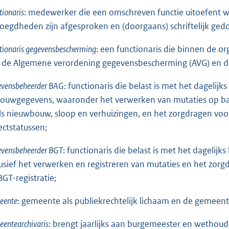
tionaris
: medewerker die een omschreven functie uitoefent 
oegdheden zijn afgesproken en (doorgaans) schriftelijk ge
tionaris gegevensbescherming
: een functionaris die binnen de o
 de Algemene verordening gegevensbescherming (AVG) en de
evensbeheerder BAG
: functionaris die belast is met het dagelij
ouwgegevens, waaronder het verwerken van mutaties op bas
ls nieuwbouw, sloop en verhuizingen, en het zorgdragen voor d
ectstatussen;
evensbeheerder BGT
: functionaris die belast is met het dagelij
lusief het verwerken en registreren van mutaties en het zorgd
BGT-registratie;
eente
: gemeente als publiekrechtelijk lichaam en de gemeente
entearchivaris
: brengt jaarlijks aan burgemeester en wethoude