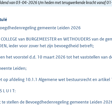
ldend van 03-04-2026 t/m heden met terugwerkende kracht vanaf 0
tulé
oegdhedenregeling gemeente Leiden 2026
 COLLEGE van BURGEMEESTER en WETHOUDERS van de gem
DEN, ieder voor zover het zijn bevoegdheid betreft;
ien het voorstel d.d. 10 maart 2026 tot het vaststellen van
eente Leiden;
et op afdeling 10.1.1 Algemene wet bestuursrecht en artikel
S L U I T:
t te stellen de Bevoegdhedenregeling gemeente Leiden 202