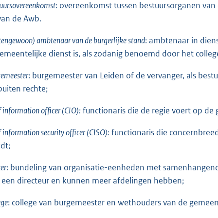
tuursovereenkomst
: overeenkomst tussen bestuursorganen van e
 van de Awb.
tengewoon) ambtenaar van de burgerlijke stand
: ambtenaar in die
gemeentelijke dienst is, als zodanig benoemd door het colleg
gemeester
: burgemeester van Leiden of de vervanger, als bes
buiten rechte;
f information officer (CIO):
functionaris die de regie voert op de 
f information security officer (CISO):
functionaris die concernbreed
dt;
ter
: bundeling van organisatie-eenheden met samenhangende 
 een directeur en kunnen meer afdelingen hebben;
ege
: college van burgemeester en wethouders van de gemeen