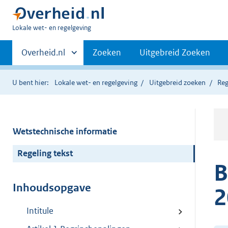
U
Lokale wet- en regelgeving
bent
Primaire
hier:
Andere
Overheid.nl
Zoeken
Uitgebreid Zoeken
sites
navigatie
binnen
U bent hier:
Lokale wet- en regelgeving
Uitgebreid zoeken
Reg
Wetstechnische informatie
Regeling tekst
B
Inhoudsopgave
2
Intitule