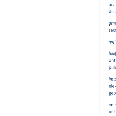
arc
de 
geme
sec
griff
hoof
ont
pub
inst
ele
geb
inst
ins