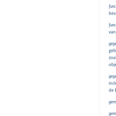
func
bev
func
van
geg
geb
zoa
obj
geg
inc
de 
gem
geme