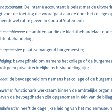
rne accountant
: De interne accountant is belast met de uitvoer
gt voor de toetsing die voorafgaat aan de door het college o
eentewet) af te geven In Control Statement;
chtenambtenaar
: de ambtenaar die de klachtbehandelaar onder
chtenbehandeling;
burgemeester
: plaatsvervangend burgemeester;
htiging
: bevoegdheid om namens het college of de burgemeeste
ook geen privaatrechtelijke rechtshandeling zijn;
daat
: de bevoegdheid om namens het college of de burgemee
ewerker
: functionaris werkzaam binnen de ambtelijke organi
rvan de bevoegdheden zijn opgenomen in één van de bijlag
enbeheerder
: heeft de dagelijkse leiding van het molenmuse