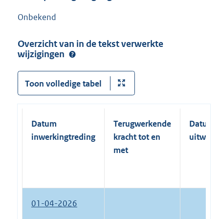
Onbekend
Overzicht van in de tekst verwerkte
wijzigingen
Toon volledige tabel
Datum
Terugwerkende
Datum
inwerkingtreding
kracht tot en
uitwerk
met
01-04-2026