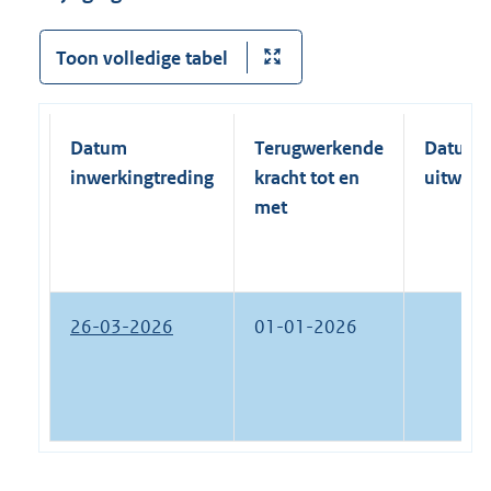
Toon volledige tabel
Datum
Terugwerkende
Datum
inwerkingtreding
kracht tot en
uitwerk
met
26-03-2026
01-01-2026