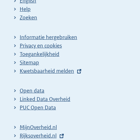
English
Help
Zoeken
Informatie hergebruiken
Privacy en cookies
Toegankelijkheid
Sitemap
E
Kwetsbaarheid melden
x
t
Open data
e
Linked Data Overheid
r
PUC Open Data
n
e
MijnOverheid.nl
l
E
Rijksoverheid.nl
i