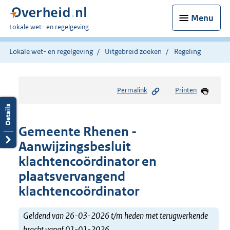
Menu
U
Lokale wet- en regelgeving
bent
hier:
Lokale wet- en regelgeving
Uitgebreid zoeken
Regeling
Permalink
Printen
Gemeente Rhenen -
Aanwijzingsbesluit
klachtencoördinator en
plaatsvervangend
klachtencoördinator
Geldend van 26-03-2026 t/m heden met terugwerkende
kracht vanaf 01-01-2026