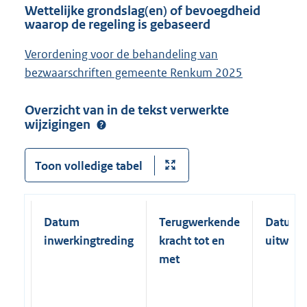
Wettelijke grondslag(en) of bevoegdheid
waarop de regeling is gebaseerd
Verordening voor de behandeling van
bezwaarschriften gemeente Renkum 2025
Overzicht van in de tekst verwerkte
wijzigingen
Toon volledige tabel
Datum
Terugwerkende
Datum
inwerkingtreding
kracht tot en
uitwerk
met